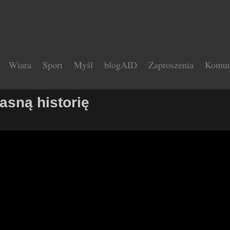
Wiara
Sport
Myśl
blogAID
Zaproszenia
Komun
asną historię