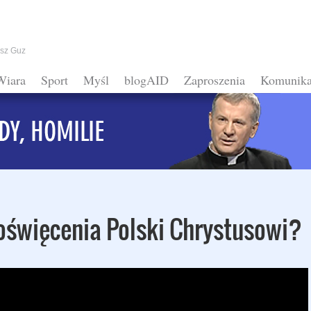
usz Guz
Wiara
Sport
Myśl
blogAID
Zaproszenia
Komunika
oświęcenia Polski Chrystusowi?