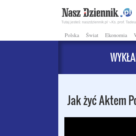
Tutaj jesteś:
naszdziennik.pl
Ks. prof. Tade
Polska
Świat
Ekonomia
Jak żyć Aktem P