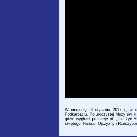
W niedzielę, 8 stycznia 2017 r., w 
Podkarpaciu. Po uroczystej Mszy św. k
gdzie wygłosił prelekcję pt. „Jak żyć 
świętego, Narodu, Ojczyzny i Rzeczyposp