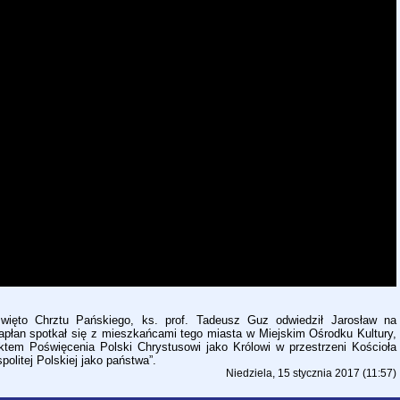
święto Chrztu Pańskiego, ks. prof. Tadeusz Guz odwiedził Jarosław na
apłan spotkał się z mieszkańcami tego miasta w Miejskim Ośrodku Kultury,
Aktem Poświęcenia Polski Chrystusowi jako Królowi w przestrzeni Kościoła
olitej Polskiej jako państwa”.
Niedziela, 15 stycznia 2017 (11:57)