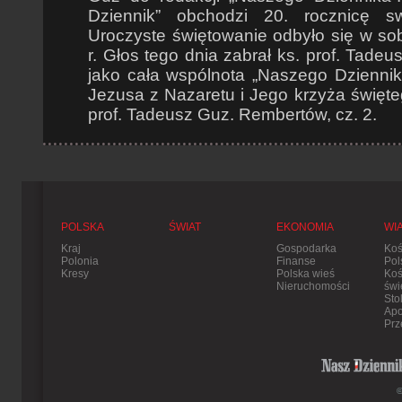
Dziennik” obchodzi 20. rocznicę s
Uroczyste świętowanie odbyło się w sob
r. Głos tego dnia zabrał ks. prof. Tadeu
jako cała wspólnota „Naszego Dzienni
Jezusa z Nazaretu i Jego krzyża święte
prof. Tadeusz Guz. Rembertów, cz. 2.
POLSKA
ŚWIAT
EKONOMIA
WI
Kraj
Gospodarka
Koś
Polonia
Finanse
Pol
Kresy
Polska wieś
Koś
Nieruchomości
świ
Sto
Apo
Prz
©