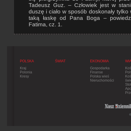
Tadeusz Guz. – Człowiek jest w stani
duszę i ciało w sposób doskonały tylko
taką łaskę od Pana Boga – powiedział
Fatima, cz. 1.
POLSKA
ŚWIAT
EKONOMIA
WI
Kraj
Gospodarka
Koś
Polonia
Finanse
Pol
Kresy
Polska wieś
Koś
Nieruchomości
świ
Sto
Apo
Prz
©