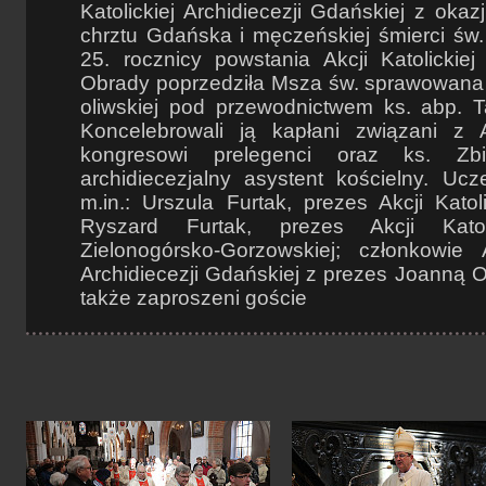
Katolickiej Archidiecezji Gdańskiej z okaz
chrztu Gdańska i męczeńskiej śmierci św
25. rocznicy powstania Akcji Katolickiej 
Obrady poprzedziła Msza św. sprawowana 
oliwskiej pod przewodnictwem ks. abp. 
Koncelebrowali ją kapłani związani z A
kongresowi prelegenci oraz ks. Zbi
archidiecezjalny asystent kościelny. Ucze
m.in.: Urszula Furtak, prezes Akcji Katol
Ryszard Furtak, prezes Akcji Katoli
Zielonogórsko-Gorzowskiej; członkowie A
Archidiecezji Gdańskiej z prezes Joanną Ol
także zaproszeni goście