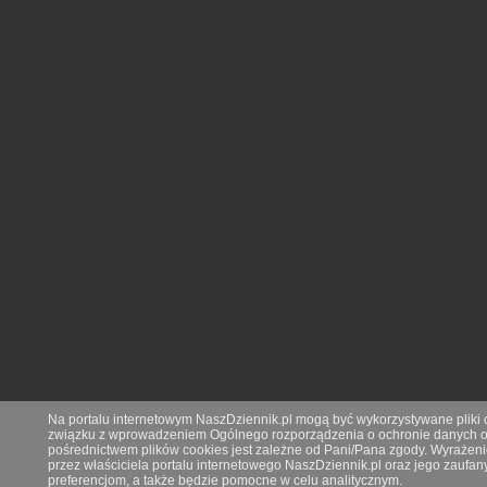
Na portalu internetowym NaszDziennik.pl mogą być wykorzystywane pliki co
związku z wprowadzeniem Ogólnego rozporządzenia o ochronie danych os
pośrednictwem plików cookies jest zależne od Pani/Pana zgody. Wyrażeni
przez właściciela portalu internetowego NaszDziennik.pl oraz jego zauf
preferencjom, a także będzie pomocne w celu analitycznym.