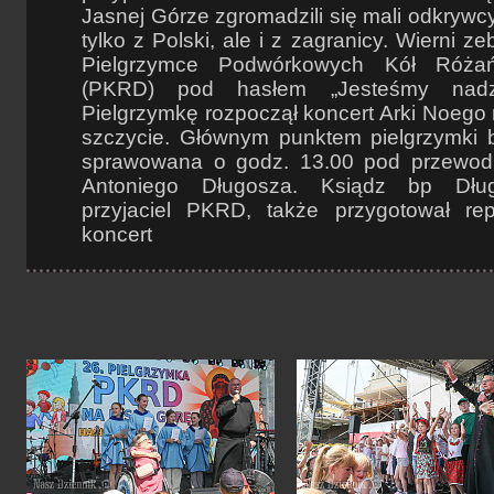
Jasnej Górze zgromadzili się mali odkrywcy
tylko z Polski, ale i z zagranicy. Wierni ze
Pielgrzymce Podwórkowych Kół Różań
(PKRD) pod hasłem „Jesteśmy nadzie
Pielgrzymkę rozpoczął koncert Arki Noego
szczycie. Głównym punktem pielgrzymki b
sprawowana o godz. 13.00 pod przewodn
Antoniego Długosza. Ksiądz bp Długo
przyjaciel PKRD, także przygotował re
koncert