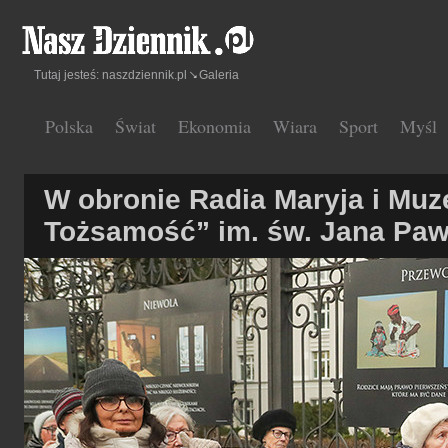
Tutaj jesteś:
naszdziennik.pl
Galeria
Polska
Świat
Ekonomia
Wiara
Sport
Myśl
W obronie Radia Maryja i Mu
Tożsamość” im. św. Jana Pawł