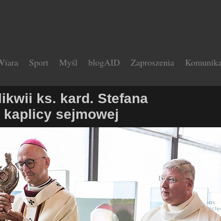
Wiara
Sport
Myśl
blogAID
Zaproszenia
Komunika
kwii ks. kard. Stefana
 kaplicy sejmowej