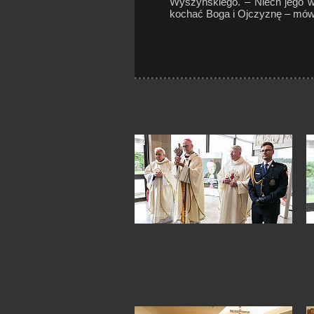
Wyszyńskiego. – Niech jego w
kochać Boga i Ojczyznę – mówi