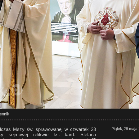
ennik
odczas Mszy św. sprawowanej w czwartek 28
Piątek, 29 maja
cy sejmowej relikwie ks. kard. Stefana