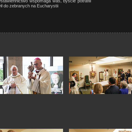
stawiennictwo wspomaga was, byście potrafili
ł do zebranych na Eucharystii