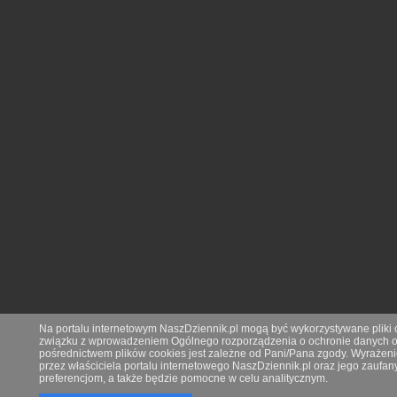
Na portalu internetowym NaszDziennik.pl mogą być wykorzystywane pliki co
związku z wprowadzeniem Ogólnego rozporządzenia o ochronie danych os
pośrednictwem plików cookies jest zależne od Pani/Pana zgody. Wyrażeni
przez właściciela portalu internetowego NaszDziennik.pl oraz jego zauf
preferencjom, a także będzie pomocne w celu analitycznym.