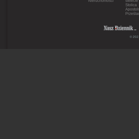
Nieruchomości
świecie
Stolica
Apostol
Prześla
© 2021