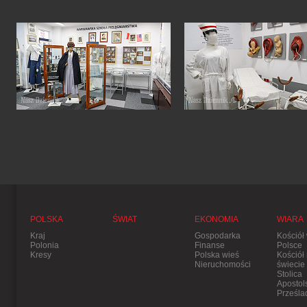
POLSKA
ŚWIAT
EKONOMIA
WIARA
Kraj
Gospodarka
Kościół
Polonia
Finanse
Polsce
Kresy
Polska wieś
Kościół
Nieruchomości
świecie
Stolica
Apostol
Prześla