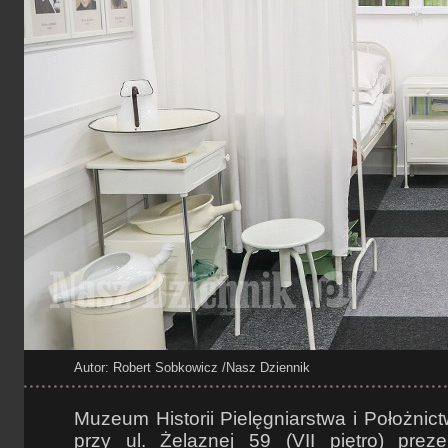
Autor: Robert Sobkowicz
/Nasz Dziennik
Muzeum Historii Pielęgniarstwa i Położni
przy ul. Żelaznej 59 (VII piętro) preze