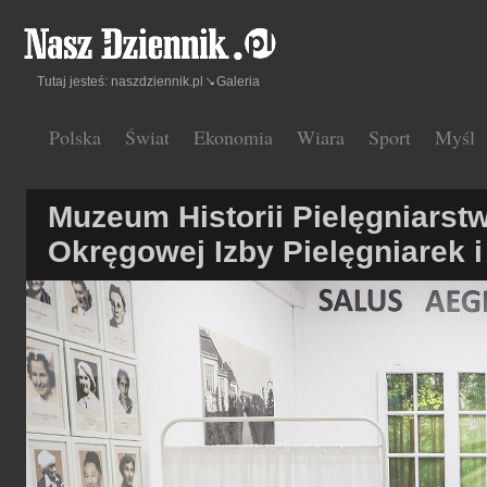
Tutaj jesteś:
naszdziennik.pl
Galeria
Polska
Świat
Ekonomia
Wiara
Sport
Myśl
Muzeum Historii Pielęgniarst
Okręgowej Izby Pielęgniarek 