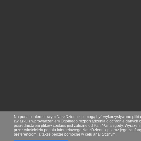
Na portalu internetowym NaszDziennik.pl mogą być wykorzystywane pliki co
związku z wprowadzeniem Ogólnego rozporządzenia o ochronie danych os
pośrednictwem plików cookies jest zależne od Pani/Pana zgody. Wyrażeni
przez właściciela portalu internetowego NaszDziennik.pl oraz jego zauf
preferencjom, a także będzie pomocne w celu analitycznym.