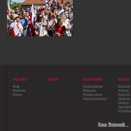
POLSKA
ŚWIAT
EKONOMIA
WIARA
Kraj
Gospodarka
Kościół
Polonia
Finanse
Polsce
Kresy
Polska wieś
Kościół
Nieruchomości
świecie
Stolica
Apostol
Prześla