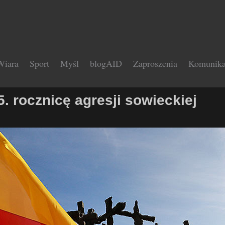
Wiara
Sport
Myśl
blogAID
Zaproszenia
Komunika
. rocznicę agresji sowieckiej