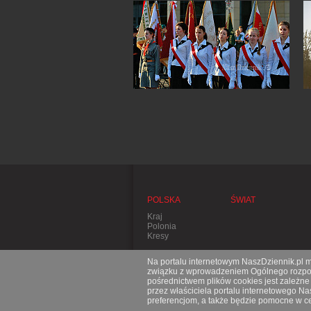
POLSKA
ŚWIAT
Kraj
Polonia
Kresy
Na portalu internetowym NaszDziennik.pl mo
związku z wprowadzeniem Ogólnego rozporz
pośrednictwem plików cookies jest zależn
przez właściciela portalu internetowego N
preferencjom, a także będzie pomocne w ce