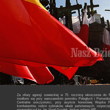
Za ofiary agresji sowieckiej w 75. rocznicę wkroczenia do 
modlono się przy warszawskim pomniku Poległych i Pomord
Centralne uroczystości, przy asyście honorowej Wojska P
kombatantów, rodzin sybiraków, władz państwowych, rozpoczę
przewodniczył ks. bp Józef Guzdek, biskup polowy WP.