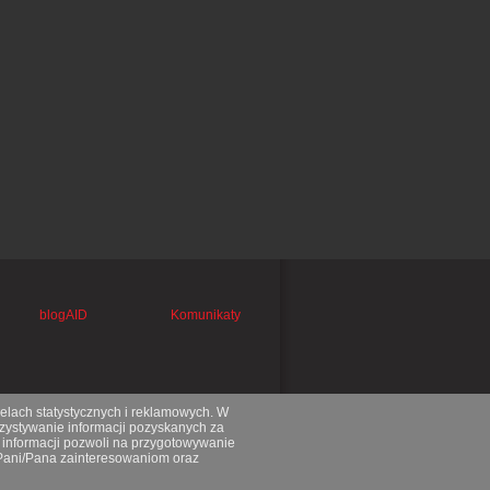
blogAID
Komunikaty
celach statystycznych i reklamowych. W
ystywanie informacji pozyskanych za
 informacji pozwoli na przygotowywanie
 Pani/Pana zainteresowaniom oraz