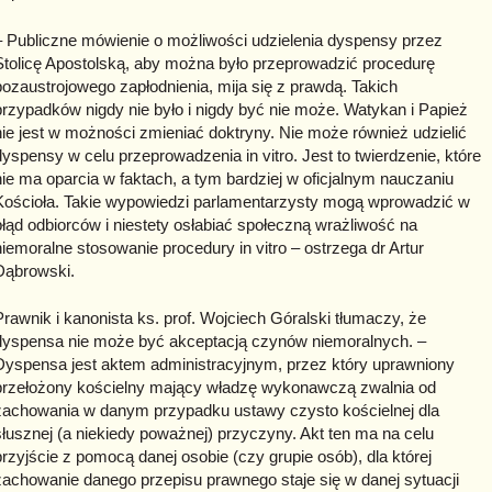
– Publiczne mówienie o możliwości udzielenia dyspensy przez
Stolicę Apostolską, aby można było przeprowadzić procedurę
pozaustrojowego zapłodnienia, mija się z prawdą. Takich
przypadków nigdy nie było i nigdy być nie może. Watykan i Papież
nie jest w możności zmieniać doktryny. Nie może również udzielić
dyspensy w celu przeprowadzenia in vitro. Jest to twierdzenie, które
nie ma oparcia w faktach, a tym bardziej w oficjalnym nauczaniu
Kościoła. Takie wypowiedzi parlamentarzysty mogą wprowadzić w
błąd odbiorców i niestety osłabiać społeczną wrażliwość na
niemoralne stosowanie procedury in vitro – ostrzega dr Artur
Dąbrowski.
Prawnik i kanonista ks. prof. Wojciech Góralski tłumaczy, że
dyspensa nie może być akceptacją czynów niemoralnych. –
Dyspensa jest aktem administracyjnym, przez który uprawniony
przełożony kościelny mający władzę wykonawczą zwalnia od
zachowania w danym przypadku ustawy czysto kościelnej dla
słusznej (a niekiedy poważnej) przyczyny. Akt ten ma na celu
przyjście z pomocą danej osobie (czy grupie osób), dla której
zachowanie danego przepisu prawnego staje się w danej sytuacji