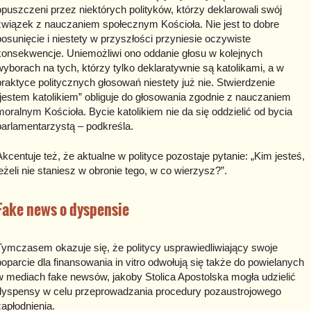
opuszczeni przez niektórych polityków, którzy deklarowali swój
związek z nauczaniem społecznym Kościoła. Nie jest to dobre
posunięcie i niestety w przyszłości przyniesie oczywiste
konsekwencje. Uniemożliwi ono oddanie głosu w kolejnych
wyborach na tych, którzy tylko deklaratywnie są katolikami, a w
praktyce politycznych głosowań niestety już nie. Stwierdzenie
„jestem katolikiem” obliguje do głosowania zgodnie z nauczaniem
moralnym Kościoła. Bycie katolikiem nie da się oddzielić od bycia
parlamentarzystą – podkreśla.
Akcentuje też, że aktualne w polityce pozostaje pytanie: „Kim jesteś,
jeżeli nie staniesz w obronie tego, w co wierzysz?”.
Fake news o dyspensie
Tymczasem okazuje się, że politycy usprawiedliwiający swoje
poparcie dla finansowania in vitro odwołują się także do powielanych
w mediach fake newsów, jakoby Stolica Apostolska mogła udzielić
dyspensy w celu przeprowadzania procedury pozaustrojowego
zapłodnienia.