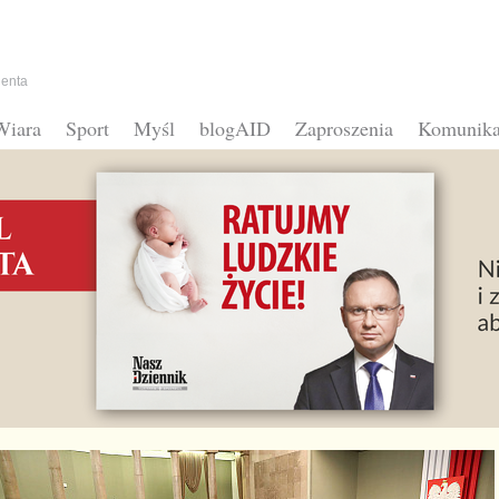
denta
Wiara
Sport
Myśl
blogAID
Zaproszenia
Komunika