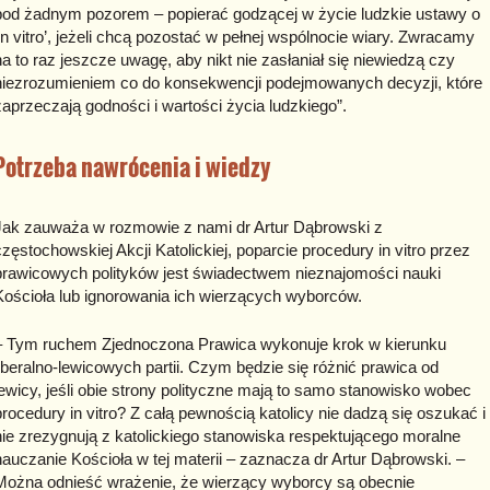
pod żadnym pozorem – popierać godzącej w życie ludzkie ustawy o
’in vitro’, jeżeli chcą pozostać w pełnej wspólnocie wiary. Zwracamy
na to raz jeszcze uwagę, aby nikt nie zasłaniał się niewiedzą czy
niezrozumieniem co do konsekwencji podejmowanych decyzji, które
zaprzeczają godności i wartości życia ludzkiego”.
Potrzeba nawrócenia i wiedzy
Jak zauważa w rozmowie z nami dr Artur Dąbrowski z
częstochowskiej Akcji Katolickiej, poparcie procedury in vitro przez
prawicowych polityków jest świadectwem nieznajomości nauki
Kościoła lub ignorowania ich wierzących wyborców.
– Tym ruchem Zjednoczona Prawica wykonuje krok w kierunku
liberalno-lewicowych partii. Czym będzie się różnić prawica od
lewicy, jeśli obie strony polityczne mają to samo stanowisko wobec
procedury in vitro? Z całą pewnością katolicy nie dadzą się oszukać i
nie zrezygnują z katolickiego stanowiska respektującego moralne
nauczanie Kościoła w tej materii – zaznacza dr Artur Dąbrowski. –
Można odnieść wrażenie, że wierzący wyborcy są obecnie