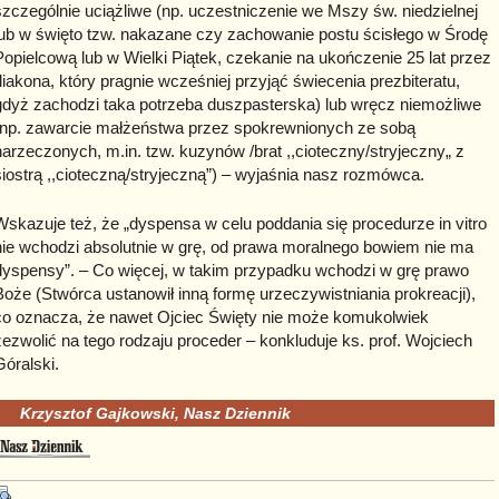
szczególnie uciążliwe (np. uczestniczenie we Mszy św. niedzielnej
lub w święto tzw. nakazane czy zachowanie postu ścisłego w Środę
Popielcową lub w Wielki Piątek, czekanie na ukończenie 25 lat przez
diakona, który pragnie wcześniej przyjąć świecenia prezbiteratu,
gdyż zachodzi taka potrzeba duszpasterska) lub wręcz niemożliwe
(np. zawarcie małżeństwa przez spokrewnionych ze sobą
narzeczonych, m.in. tzw. kuzynów /brat ,,cioteczny/stryjeczny„ z
siostrą ,,cioteczną/stryjeczną”) – wyjaśnia nasz rozmówca.
Wskazuje też, że „dyspensa w celu poddania się procedurze in vitro
nie wchodzi absolutnie w grę, od prawa moralnego bowiem nie ma
dyspensy”. – Co więcej, w takim przypadku wchodzi w grę prawo
Boże (Stwórca ustanowił inną formę urzeczywistniania prokreacji),
co oznacza, że nawet Ojciec Święty nie może komukolwiek
zezwolić na tego rodzaju proceder – konkluduje ks. prof. Wojciech
Góralski.
Krzysztof Gajkowski, Nasz Dziennik