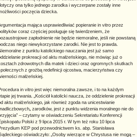
dotyczy ona tylko jednego zarodka i wyczerpane zostały inne
możliwości poczęcia dziecka.
Argumentacja mająca usprawiedliwiać popieranie in vitro przez
polityków coraz częściej posługuje się twierdzeniem, że
pozaustrojowe zapłodnienie nie będzie niemoralne, jeśli nie powstaną
podczas niego niewykorzystane zarodki. Nie jest to prawda.
Niemoralne z punktu katolickiego nauczania jest już samo
oddzielanie prokreacji od aktu małżeńskiego, nie mówiąc już o
kosztach zdrowotnych dla matek i dzieci oraz ogromnych skutkach
społecznych z groźbą redefinicji ojcostwa, macierzyństwa czy
wierności małżeńskiej.
Procedura in vitro jest więc niemoralna zawsze, i to na każdym
etapie jej trwania. „Kościół katolicki naucza, że oddzielenie prokreacji
od aktu małżeńskiego, jak również zgoda na unicestwianie
”nadliczbowych„ zarodków, jest z punktu widzenia moralnego nie do
przyjęcia” – czytamy w oświadczeniu Sekretariatu Konferencji
Episkopatu Polski z 9 lipca 2015 r. W tym też roku 10 lipca
Prezydium KEP pod przewodnictwem ks. abp. Stanisława
Gądeckiego oświadczyło: „Osoby wierzące w Chrystusa nie mogą –