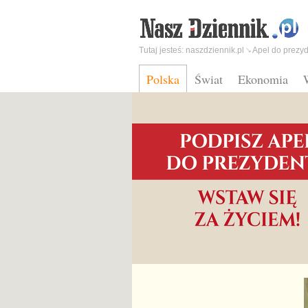
Tutaj jesteś:
naszdziennik.pl
Apel do prezy
Polska
Świat
Ekonomia