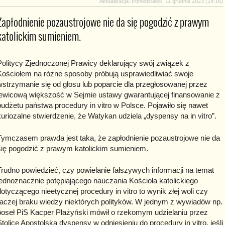
Aktualizacja: Poniedziałek, 11 grudnia 2023 (14:16)
Zapłodnienie pozaustrojowe nie da się pogodzić z prawym
katolickim sumieniem.
Politycy Zjednoczonej Prawicy deklarujący swój związek z
Kościołem na różne sposoby próbują usprawiedliwiać swoje
wstrzymanie się od głosu lub poparcie dla przegłosowanej przez
lewicową większość w Sejmie ustawy gwarantującej finansowanie z
budżetu państwa procedury in vitro w Polsce. Pojawiło się nawet
kuriozalne stwierdzenie, że Watykan udziela „dyspensy na in vitro”.
Tymczasem prawda jest taka, że zapłodnienie pozaustrojowe nie da
się pogodzić z prawym katolickim sumieniem.
Trudno powiedzieć, czy powielanie fałszywych informacji na temat
jednoznacznie potępiającego nauczania Kościoła katolickiego
dotyczącego nieetycznej procedury in vitro to wynik złej woli czy
raczej braku wiedzy niektórych polityków. W jednym z wywiadów np.
poseł PiS Kacper Płażyński mówił o rzekomym udzielaniu przez
Stolicę Apostolską dyspensy w odniesieniu do procedury in vitro, jeśli