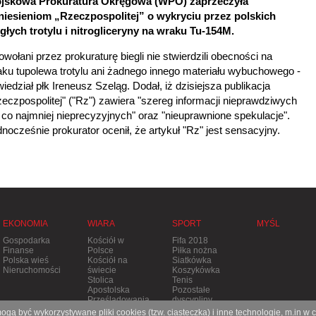
jskowa Prokuratura Okręgowa (WPO) zaprzeczyła
niesieniom „Rzeczpospolitej” o wykryciu przez polskich
głych trotylu i nitrogliceryny na wraku Tu-154M.
owołani przez prokuraturę biegli nie stwierdzili obecności na
ku tupolewa trotylu ani żadnego innego materiału wybuchowego -
iedział płk Ireneusz Szeląg. Dodał, iż dzisiejsza publikacja
eczpospolitej" ("Rz")
zawiera "szereg informacji nieprawdziwych
 co najmniej nieprecyzyjnych" oraz "nieuprawnione spekulacje".
nocześnie prokurator ocenił, że artykuł "Rz" jest sensacyjny.
EKONOMIA
WIARA
SPORT
MYŚL
Gospodarka
Kościół w
Fifa 2018
Finanse
Polsce
Piłka nożna
Polska wieś
Kościół na
Siatkówka
Nieruchomości
świecie
Koszykówka
Stolica
Tenis
Apostolska
Pozostałe
Prześladowania
dyscypliny
gą być wykorzystywane pliki cookies (tzw. ciasteczka) i inne technologie, m.in w 