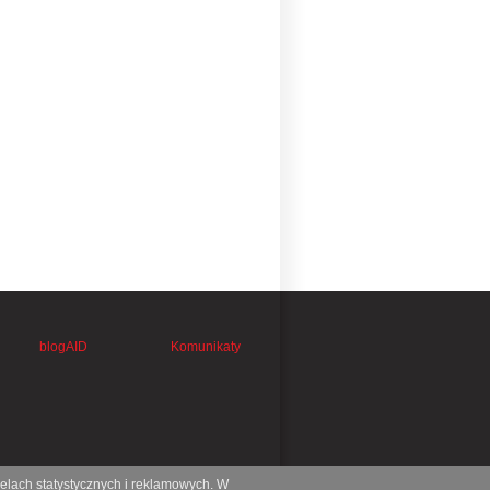
blogAID
Komunikaty
celach statystycznych i reklamowych. W