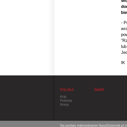
Wo
do
bie
- P
wra
pow
"Rz
lub
Jed
IK
POLSKA
ŚWIAT
Kraj
Polonia
Kresy
Na portalu internetowym NaszDziennik.pl mo