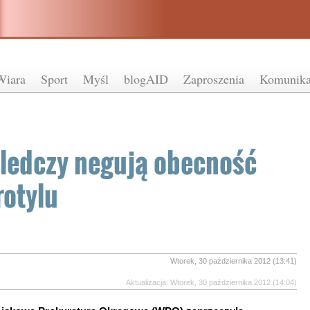
Wiara
Sport
Myśl
blogAID
Zaproszenia
Komunika
ledczy negują obecność
rotylu
Wtorek, 30 października 2012 (13:41)
Aktualizacja: Wtorek, 30 października 2012 (14:04)