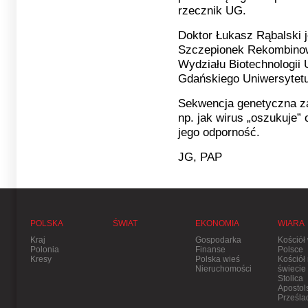
rzecznik UG.
Doktor Łukasz Rąbalski 
Szczepionek Rekombino
Wydziału Biotechnologii 
Gdańskiego Uniwersytet
Sekwencja genetyczna za
np. jak wirus „oszukuje”
jego odporność.
JG, PAP
POLSKA
ŚWIAT
EKONOMIA
WIARA
Kraj
Gospodarka
Kościół
Polonia
Finanse
Polsce
Kresy
Polska wieś
Kościół
Nieruchomości
świecie
Stolica
Apostol
Prześla