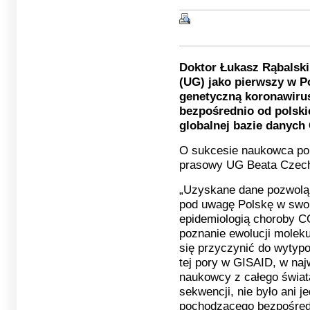
Doktor Łukasz Rąbalski
(UG) jako pierwszy w P
genetyczną koronawiru
bezpośrednio od polskie
globalnej bazie danych
O sukcesie naukowca po
prasowy UG Beata Czec
„Uzyskane dane pozwolą
pod uwagę Polskę w swo
epidemiologią choroby C
poznanie ewolucji moleku
się przyczynić do wytyp
tej pory w GISAID, w naj
naukowcy z całego świata
sekwencji, nie było ani j
pochodzącego bezpośredn