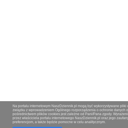
Na portalu internetowym NaszDziennik.pl mogą być wykorzystywane pliki co
związku z wprowadzeniem Ogólnego rozporządzenia o ochronie danych os
pośrednictwem plików cookies jest zależne od Pani/Pana zgody. Wyrażeni
przez właściciela portalu internetowego NaszDziennik.pl oraz jego zauf
preferencjom, a także będzie pomocne w celu analitycznym.