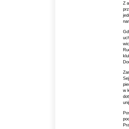
Z a
pr
jed
na
Gd
uch
wi
Ruc
klu
Do
Za
Sej
pie
w 
do
uni
Pos
pod
Pr