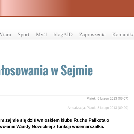
Wiara
Sport
Myśl
blogAID
Zaproszenia
Komunika
łosowania w Sejmie
Piątek, 8 lutego 2013 (08:07)
Aktualizacja: Piątek, 8 lutego 2013 (09:20)
jm zajmie się dziś wnioskiem klubu Ruchu Palikota o
wołanie Wandy Nowickiej z funkcji wicemarszałka.