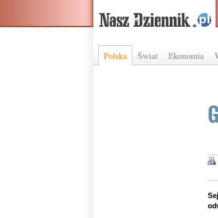
Polska
Świat
Ekonomia
G
Se
od