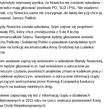
rytmetyki sejmowej wynika, że Nowicka nie zostanie odwołana –
zeciwko mają głosować posłowie PO, SLD i PSL. Nie wiadomo
nak, czy Nowicka sama nie zrezygnuje, do takiej decyzji chce ją
mawiać Janusz Palikot.
yby Nowicka została odwołana, Sejm zajmie się projektem
wały PiS, który chce zmniejszenia z 5 do 4 liczby
cemarszałków Sejmu. Następnie byłyby głosowane wnioski
hu Palikota i Solidarnej Polski o powołanie kandydatów tych
bów na funkcję wicemarszałka Anny Grodzkiej lub Ludwika
rna.
nim posłowie zajmą się wnioskiem o odwołanie Wandy Nowickiej,
m będzie głosował m.in. nad wnioskami o odrzucenie po
rwszym czytaniu poselskich projektów zmian w kodeksie pracy i
kodeksie wyborczym, wnioskiem o odrzucenie informacji rządu
tyczącym wstrzymania przez Komisję Europejską funduszy
jnych na budowę niektórych dróg.
łowie zapoznają się też z informacją rządu o działaniach
ejmowanych w 2011 roku na rzecz realizacji postanowień Karty
aw Osób Niepełnosprawnych.