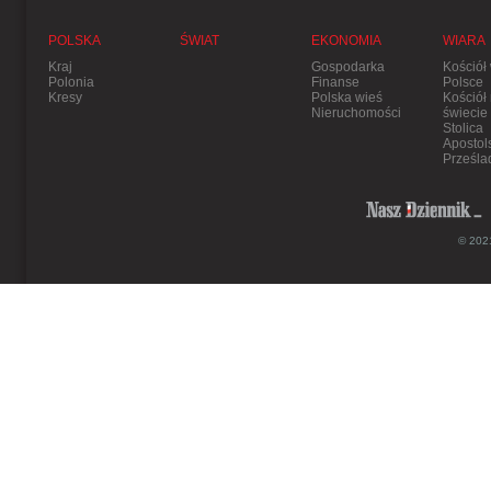
POLSKA
ŚWIAT
EKONOMIA
WIARA
Kraj
Gospodarka
Kościół
Polonia
Finanse
Polsce
Kresy
Polska wieś
Kościół
Nieruchomości
świecie
Stolica
Apostol
Prześla
© 2021