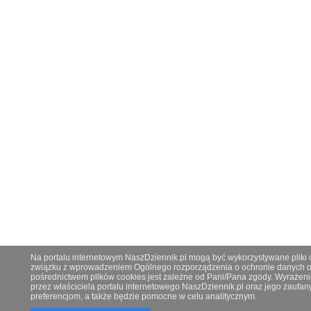
Na portalu internetowym NaszDziennik.pl mogą być wykorzystywane pliki co
związku z wprowadzeniem Ogólnego rozporządzenia o ochronie danych os
pośrednictwem plików cookies jest zależne od Pani/Pana zgody. Wyrażeni
przez właściciela portalu internetowego NaszDziennik.pl oraz jego zauf
preferencjom, a także będzie pomocne w celu analitycznym.