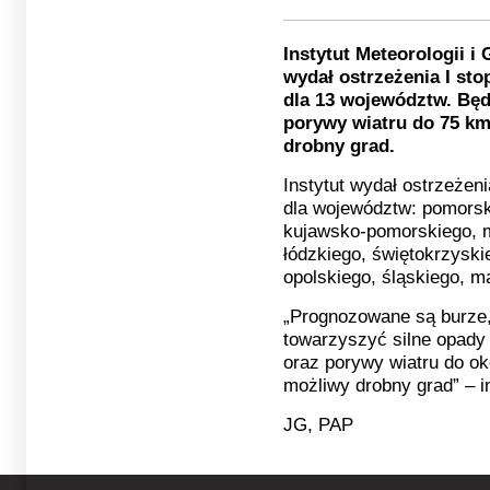
Instytut Meteorologii 
wydał ostrzeżenia I st
dla 13 województw. Bę
porywy wiatru do 75 km/
drobny grad.
Instytut wydał ostrzeżeni
dla województw: pomors
kujawsko-pomorskiego, m
łódzkiego, świętokrzyski
opolskiego, śląskiego, m
„Prognozowane są burze
towarzyszyć silne opady
oraz porywy wiatru do ok
możliwy drobny grad” – 
JG, PAP