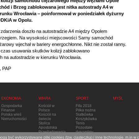
 kolizji samochodu ciężarowego między węzłami Opole
chód i Brzeg zablokowana jest nitka autostrady A4 w
erunku Wrocławia – poinformował w poniedziałek dyżurny
DKiA w Opolu.
 zdarzenia doszło na autostradzie A4 między Opolem
Brzegiem. Na wysokości miejscowości Sarny samochód
żarowy wjechał w bariery energochłonne. Nikt nie został ranny.
 czas usuwania skutków kolizji zablokowano
h na autostradzie w kierunku Wrocławia.
, PAP
EKONOMIA
WIARA
SPORT
MYŚL
Gospodarka
Kościół w
Fifa 2018
Finanse
Polsce
Piłka nożna
Polska wieś
Kościół na
Siatkówka
Nieruchomości
świecie
Koszykówka
Stolica
Tenis
Apostolska
Pozostałe
Prześladowania
dyscypliny
gą być wykorzystywane pliki cookies (tzw. ciasteczka) i inne technologie, m.in w 