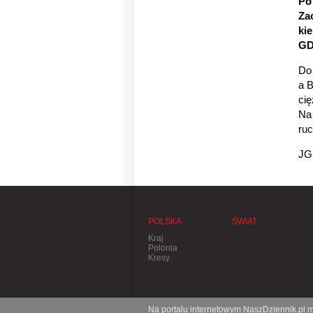
Po
Za
ki
GD
Do
a 
cię
Na
ruc
JG
POLSKA
ŚWIAT
Kraj
Polonia
Kresy
Na portalu internetowym NaszDziennik.pl mo