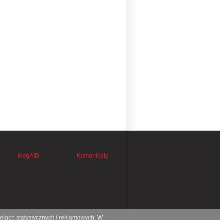
blogAID
Komunikaty
celach statystycznych i reklamowych. W