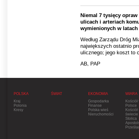
Niemal 7 tysięcy opraw
ulicach i arteriach ko
wymienionych w latach 
Według Zarządu Dróg Mia
największych ostatnio pr
ulicznego; jego koszt to o
AB, PAP
POLSKA
ŚWIAT
EKONOMIA
WIARA
Kraj
Gospodarka
Kościół
Polonia
Finanse
Polsce
Kresy
Polska wieś
Kościół
Nieruchomości
świecie
Stolica
Apostol
Prześla