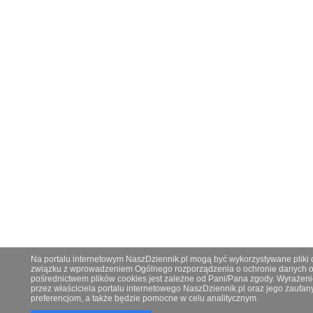
Na portalu internetowym NaszDziennik.pl mogą być wykorzystywane pliki co
związku z wprowadzeniem Ogólnego rozporządzenia o ochronie danych os
pośrednictwem plików cookies jest zależne od Pani/Pana zgody. Wyrażeni
przez właściciela portalu internetowego NaszDziennik.pl oraz jego zauf
preferencjom, a także będzie pomocne w celu analitycznym.