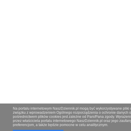
Na portalu internetowym NaszDziennik.pl mogą być wykorzystywane pliki co
związku z wprowadzeniem Ogólnego rozporządzenia o ochronie danych os
pośrednictwem plików cookies jest zależne od Pani/Pana zgody. Wyrażeni
przez właściciela portalu internetowego NaszDziennik.pl oraz jego zauf
preferencjom, a także będzie pomocne w celu analitycznym.