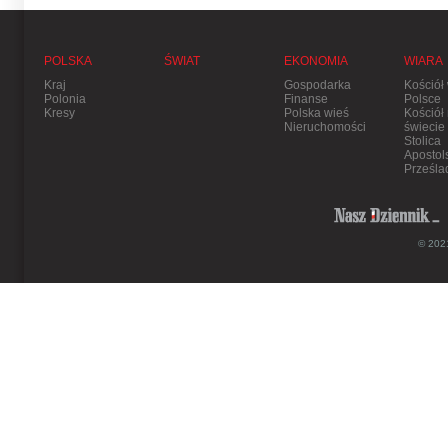
POLSKA
ŚWIAT
EKONOMIA
WIARA
Kraj
Gospodarka
Kościół
Polonia
Finanse
Polsce
Kresy
Polska wieś
Kościół
Nieruchomości
świecie
Stolica
Apostol
Prześla
© 2021