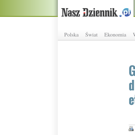
Polska
Świat
Ekonomia
G
d
e