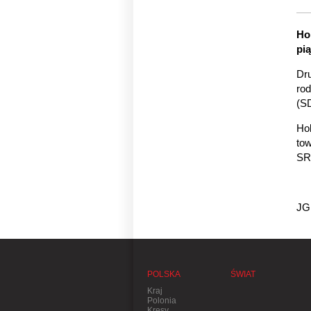
Ho
pią
Dru
rod
(S
Hol
tow
SRA
JG
POLSKA
ŚWIAT
Kraj
Polonia
Kresy