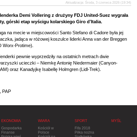
Aktualizacja: Środa, 3 czerwca 2026 (19:34)
lenderka Demi Vollering z drużyny FDJ United-Suez wygrała
ty, górski etap wyścigu kolarskiego Giro d’Italia.
ga na mecie w miejscowości Santo Stefano di Cadore była jej
aczka, jadąca w różowej koszulce liderki Anna van der Breggen
D Worx-Protime).
enderki pewnie wyprzedziły na ostatnich metrach dwie
arzyszki ucieczki – Niemkę Antonię Niedermaier (Canyon-
M) oraz Kanadyjkę Isabellę Holmgren (Lidl-Trek).
, PAP
EKONOMIA
WIARA
SPORT
MYŚL
Gospodarka
Kościół w
Fifa 2018
Finanse
Polsce
Piłka nożna
Polska wieś
Kościół na
Siatkówka