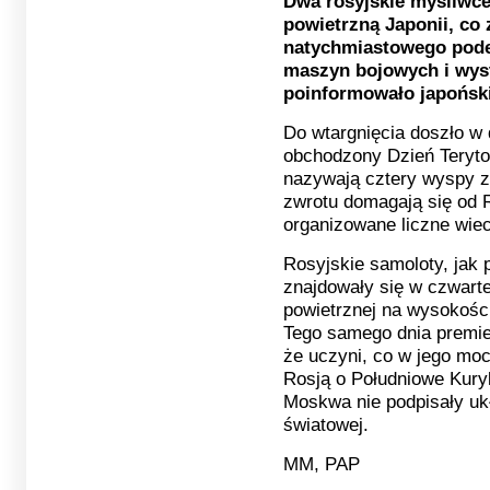
Dwa rosyjskie myśliwce
powietrzną Japonii, co
natychmiastowego pode
maszyn bojowych i wyst
poinformowało japoński
Do wtargnięcia doszło w 
obchodzony Dzień Teryto
nazywają cztery wyspy z
zwrotu domagają się od R
organizowane liczne wie
Rosyjskie samoloty, jak 
znajdowały się w czwarte
powietrznej na wysokości
Tego samego dnia premie
że uczyni, co w jego moc
Rosją o Południowe Kuryl
Moskwa nie podpisały uk
światowej.
MM, PAP