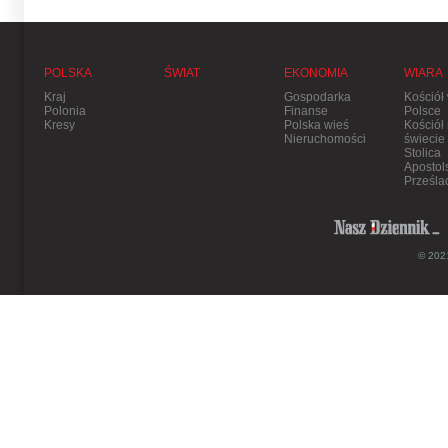
POLSKA
ŚWIAT
EKONOMIA
WIARA
Kraj
Gospodarka
Kościół
Polonia
Finanse
Polsce
Kresy
Polska wieś
Kościół
Nieruchomości
świecie
Stolica
Apostol
Prześla
© 2021