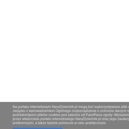
Na portalu internetowym NaszDziennik.pl mogą być wykorzystywane pliki co
związku z wprowadzeniem Ogólnego rozporządzenia o ochronie danych os
pośrednictwem plików cookies jest zależne od Pani/Pana zgody. Wyrażeni
przez właściciela portalu internetowego NaszDziennik.pl oraz jego zauf
preferencjom, a także będzie pomocne w celu analitycznym.