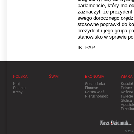
parlamencie, który ma o
zaznaczył, że prezydent
swego dorocznego orędzi
stosowne poprawki do ko
prezydent i jego grupa po
stanowisko w sprawie po
IK, PAP
POLSKA
ŚWIAT
EKONOMIA
WIARA
Kraj
Gospodarka
Kościół
Polonia
Finanse
Polsce
Kresy
Polska wieś
Kościół
Nieruchomości
świecie
Stolica
Apostol
Prześla
© 2021