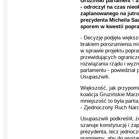
Gruziński parlament - a
- odroczył na czas nie
zaplanowanego na jutr
prezydenta Micheila Sa
sporem w kwestii popra
- Decyzję podjęła więks
brakiem porozumienia mi
w sprawie projektu popra
przewidujących ogranicz
rozwiązania rządu i wyz
parlamentu - powiedział
Usupaszwili.
Większość, jak przypomi
koalicja Gruzińskie Marz
mniejszość to była part
- Zjednoczony Ruch Nar
Usupaszwili podkreślił, 
szanuje konstytucję i za
prezydenta, lecz jednocz
pragniemy, aby do wystą