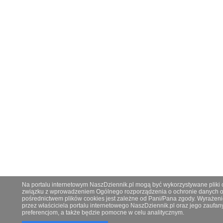
Na portalu internetowym NaszDziennik.pl mogą być wykorzystywane pliki co
związku z wprowadzeniem Ogólnego rozporządzenia o ochronie danych os
pośrednictwem plików cookies jest zależne od Pani/Pana zgody. Wyrażeni
przez właściciela portalu internetowego NaszDziennik.pl oraz jego zauf
preferencjom, a także będzie pomocne w celu analitycznym.