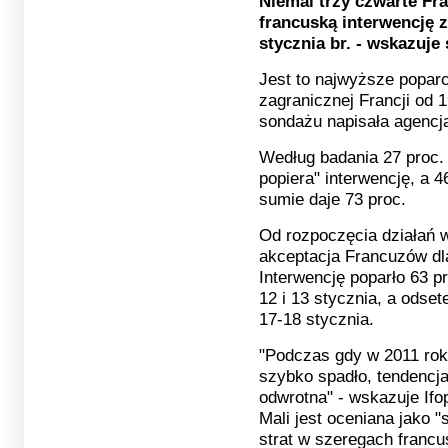
Niemal trzy czwarte Fra
francuską interwencję z
stycznia br. - wskazuje 
Jest to najwyższe poparc
zagranicznej Francji od 1
sondażu napisała agencj
Według badania 27 proc.
popiera" interwencję, a 4
sumie daje 73 proc.
Od rozpoczęcia działań w
akceptacja Francuzów dl
Interwencję poparło 63 p
12 i 13 stycznia, a odse
17-18 stycznia.
"Podczas gdy w 2011 roku
szybko spadło, tendencja
odwrotna" - wskazuje Ifo
Mali jest oceniana jako 
strat w szeregach francu