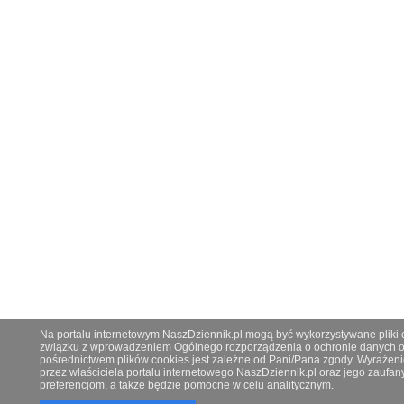
Na portalu internetowym NaszDziennik.pl mogą być wykorzystywane pliki co
związku z wprowadzeniem Ogólnego rozporządzenia o ochronie danych os
pośrednictwem plików cookies jest zależne od Pani/Pana zgody. Wyrażeni
przez właściciela portalu internetowego NaszDziennik.pl oraz jego zauf
preferencjom, a także będzie pomocne w celu analitycznym.