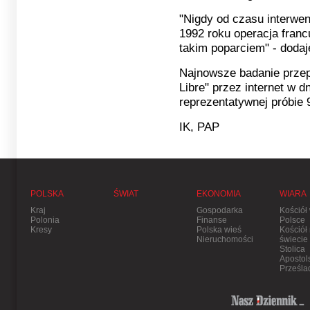
"Nigdy od czasu interwen
1992 roku operacja franc
takim poparciem" - dodaje
Najnowsze badanie przep
Libre" przez internet w dn
reprezentatywnej próbie 
IK, PAP
POLSKA
ŚWIAT
EKONOMIA
WIARA
Kraj
Gospodarka
Kościół
Polonia
Finanse
Polsce
Kresy
Polska wieś
Kościół
Nieruchomości
świecie
Stolica
Apostol
Prześla