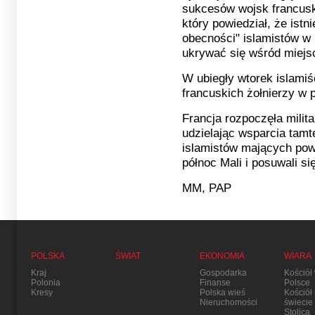
sukcesów wojsk francuski
który powiedział, że istn
obecności" islamistów w 
ukrywać się wśród miejs
W ubiegły wtorek islamiśc
francuskich żołnierzy w 
Francja rozpoczęła milita
udzielając wsparcia tam
islamistów mających powi
północ Mali i posuwali si
MM, PAP
POLSKA
ŚWIAT
EKONOMIA
WIARA
Kraj
Gospodarka
Kościół
Polonia
Finanse
Polsce
Kresy
Polska wieś
Kościół
Nieruchomości
świecie
Stolica