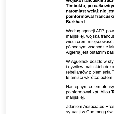
Wojska francuskie zacz
Timbuktu, po całkowity
natomiast wciąż nie je
poinformował francuski
Burkhard.
Według agencji AFP, powo
malijskiej, wojska francus
wieczorem miejscowość A
północnym wschodzie Mal
Algierią jest ostatnim ba
W Aguelhok doszło w sty
i cywilów malijskich doko
rebeliantów z plemienia T
Islamiści wkrótce potem 
Następnym celem ofensy
poinformował kpt. Aliou 
malijskiej.
Zdaniem Associated Press
sytuacji w Gao mogą świ