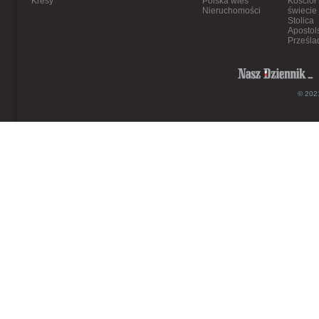
Kresy
Polska wieś
Kościół
Nieruchomości
świecie
Stolica
Apostol
Prześla
© 2021