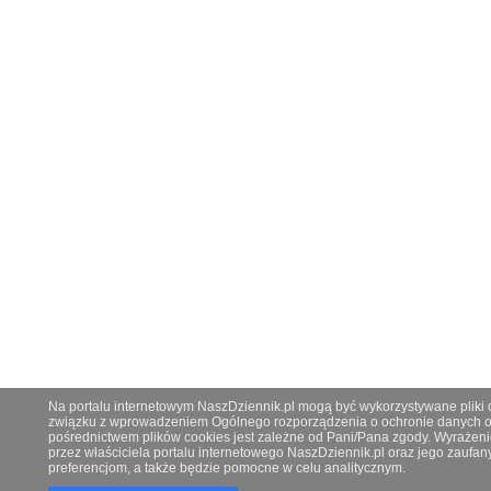
Na portalu internetowym NaszDziennik.pl mogą być wykorzystywane pliki co
związku z wprowadzeniem Ogólnego rozporządzenia o ochronie danych os
pośrednictwem plików cookies jest zależne od Pani/Pana zgody. Wyrażeni
przez właściciela portalu internetowego NaszDziennik.pl oraz jego zauf
preferencjom, a także będzie pomocne w celu analitycznym.