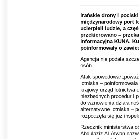
Irańskie drony i pocisk
międzynarodowy port lo
ucierpieli ludzie, a cz
przekierowano – przek
informacyjna KUNA. Kuw
poinformowały o zawies
Agencja nie podała szc
osób.
Atak spowodował „poważ
lotniska – poinformowała
krajowy urząd lotnictwa
niezbędnych procedur i p
do wznowienia działalnoś
alternatywne lotniska – p
rozpoczęła się już inspe
Rzecznik ministerstwa o
Abdulaziz Al-Atwan nazwa