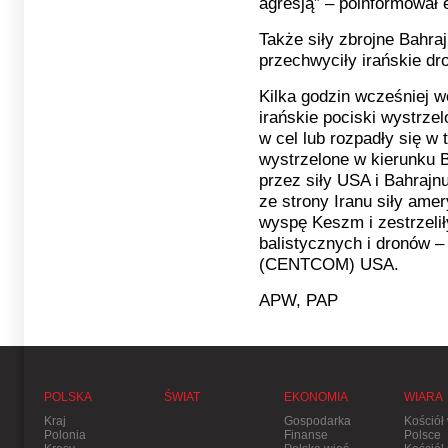
agresją” – poinformował 
Także siły zbrojne Bahra
przechwyciły irańskie dro
Kilka godzin wcześniej 
irańskie pociski wystrzel
w cel lub rozpadły się w t
wystrzelone w kierunku 
przez siły USA i Bahrajn
ze strony Iranu siły ame
wyspę Keszm i zestrzelił
balistycznych i dronów 
(CENTCOM) USA.
APW, PAP
POLSKA
ŚWIAT
EKONOMIA
WIARA
Kraj
Gospodarka
Kościół
Polonia
Finanse
Polsce