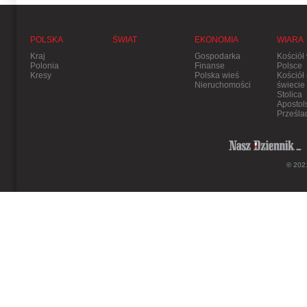
POLSKA
ŚWIAT
EKONOMIA
WIARA
Kraj
Gospodarka
Kościół
Polonia
Finanse
Polsce
Kresy
Polska wieś
Kościół
Nieruchomości
świecie
Stolica
Apostol
Prześla
© 2021