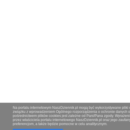
Na portalu internetowym NaszDziennik.pl mogą być wykorzystywane pliki co
związku z wprowadzeniem Ogólnego rozporządzenia o ochronie danych os
pośrednictwem plików cookies jest zależne od Pani/Pana zgody. Wyrażeni
przez właściciela portalu internetowego NaszDziennik.pl oraz jego zauf
preferencjom, a także będzie pomocne w celu analitycznym.