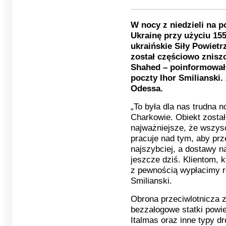
W nocy z niedzieli na p
Ukrainę przy użyciu 15
ukraińskie Siły Powiet
został częściowo znisz
Shahed – poinformował 
poczty Ihor Smilianski.
Odessa.
„To była dla nas trudna n
Charkowie. Obiekt został
najważniejsze, że wszysc
pracuje nad tym, aby prz
najszybciej, a dostawy n
jeszcze dziś. Klientom, 
z pewnością wypłacimy r
Smilianski.
Obrona przeciwlotnicza z
bezzałogowe statki powi
Italmas oraz inne typy dr