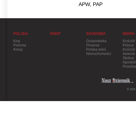
APW, PAP
POLSKA
ŚWIAT
EKONOMIA
WIARA
Kraj
Gospodarka
Kościół
Polonia
Finanse
Polsce
Kresy
Polska wieś
Kościół
Nieruchomości
świecie
Stolica
Apostol
Prześla
© 2021