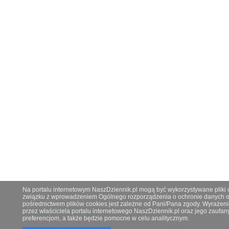
Na portalu internetowym NaszDziennik.pl mogą być wykorzystywane pliki co
związku z wprowadzeniem Ogólnego rozporządzenia o ochronie danych os
pośrednictwem plików cookies jest zależne od Pani/Pana zgody. Wyrażeni
przez właściciela portalu internetowego NaszDziennik.pl oraz jego zauf
preferencjom, a także będzie pomocne w celu analitycznym.