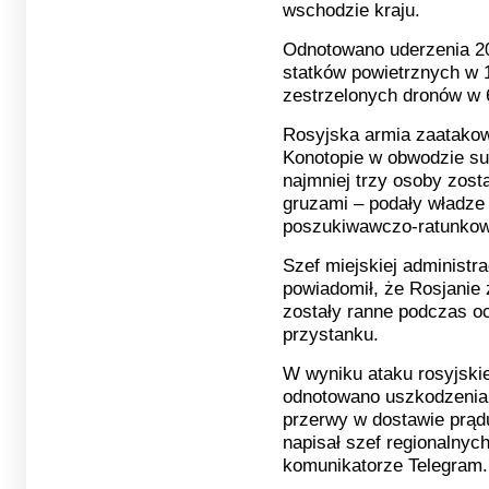
wschodzie kraju.
Odnotowano uderzenia 2
statków powietrznych w 1
zestrzelonych dronów w 6
Rosyjska armia zaatakow
Konotopie w obwodzie s
najmniej trzy osoby zost
gruzami – podały władze 
poszukiwawczo-ratunkow
Szef miejskiej administra
powiadomił, że Rosjanie
zostały ranne podczas o
przystanku.
W wyniku ataku rosyjsk
odnotowano uszkodzenia i
przerwy w dostawie prądu
napisał szef regionalnyc
komunikatorze Telegram.