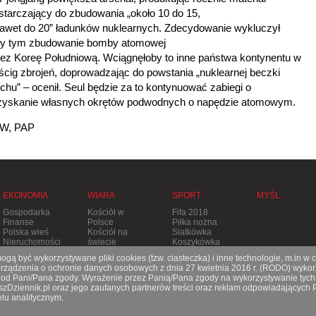
tarczający do zbudowania „około 10 do 15,
nawet do 20” ładunków nuklearnych. Zdecydowanie wykluczył
zy tym zbudowanie bomby atomowej
ez Koreę Południową. Wciągnęłoby to inne państwa kontynentu w
cig zbrojeń, doprowadzając do powstania „nuklearnej beczki
chu” – ocenił. Seul będzie za to kontynuować zabiegi o
zyskanie własnych okrętów podwodnych o napędzie atomowym.
W, PAP
EKONOMIA
WIARA
SPORT
MYŚL
Gospodarka
Kościół w
Fifa 2018
Finanse
Polsce
Piłka nożna
Polska wieś
Kościół na
Siatkówka
Nieruchomości
świecie
Koszykówka
Stolica
Tenis
gą być wykorzystywane pliki cookies (tzw. ciasteczka) i inne technologie, m.in w 
Apostolska
Pozostałe
ądzenia o ochronie danych osobowych z dnia 27 kwietnia 2016 r. (RODO) wykorz
Prześladowania
dyscypliny
e od Pani/Pana zgody. Wyrażenie przez Panią/Pana zgody na wykorzystywanie tych
aszDziennik.pl oraz jego zaufanych partnerów treści oraz reklam odpowiadających
lu analitycznym.
O nas
|
Reklama
|
Prenumerata
|
Kontakt