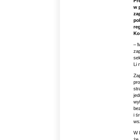
Pr
w 
za
po
re
Ko
– M
za
se
Li 
Zap
pro
str
je
wył
be
i ś
wsz
W k
że 