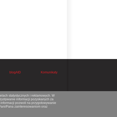
blogAID
Komunikaty
celach statystycznych i reklamowych. W
ystywanie informacji pozyskanych za
 informacji pozwoli na przygotowywanie
 Pani/Pana zainteresowaniom oraz