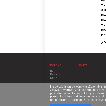
wys
a 
pr
prz
wyś
pro
po
AP
POLSKA
ŚWIAT
Kraj
Polonia
Kresy
Na portalu internetowym NaszDziennik.pl mo
związku z wprowadzeniem Ogólnego rozporz
pośrednictwem plików cookies jest zależn
przez właściciela portalu internetowego N
preferencjom, a także będzie pomocne w ce