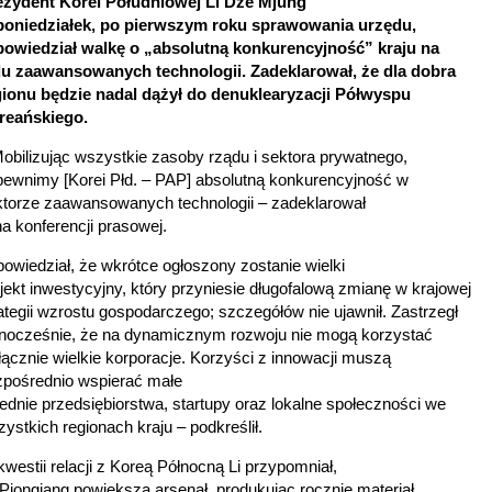
ezydent Korei Południowej Li Dze Mjung
poniedziałek, po pierwszym roku sprawowania urzędu,
powiedział walkę o „absolutną konkurencyjność” kraju na
lu zaawansowanych technologii. Zadeklarował, że dla dobra
gionu będzie nadal dążył do denuklearyzacji Półwyspu
reańskiego.
obilizując wszystkie zasoby rządu i sektora prywatnego,
pewnimy [Korei Płd. – PAP] absolutną konkurencyjność w
ktorze zaawansowanych technologii – zadeklarował
na konferencji prasowej.
owiedział, że wkrótce ogłoszony zostanie wielki
jekt inwestycyjny, który przyniesie długofalową zmianę w krajowej
ategii wzrostu gospodarczego; szczegółów nie ujawnił. Zastrzegł
dnocześnie, że na dynamicznym rozwoju nie mogą korzystać
ącznie wielkie korporacje. Korzyści z innowacji muszą
zpośrednio wspierać małe
rednie przedsiębiorstwa, startupy oraz lokalne społeczności we
ystkich regionach kraju – podkreślił.
westii relacji z Koreą Północną Li przypomniał,
Pjongjang powiększa arsenał, produkując rocznie materiał