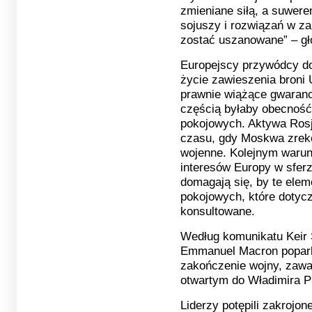
zmieniane siłą, a suwer
sojuszy i rozwiązań w z
zostać uszanowane” – gł
Europejscy przywódcy do
życie zawieszenia broni 
prawnie wiążące gwaranc
częścią byłaby obecność
pokojowych. Aktywa Ros
czasu, gdy Moskwa zrek
wojenne. Kolejnym warun
interesów Europy w sfer
domagają się, by te elem
pokojowych, które dotycz
konsultowane.
Według komunikatu Keir S
Emmanuel Macron poparli
zakończenie wojny, zawa
otwartym do Władimira P
Liderzy potępili zakrojo