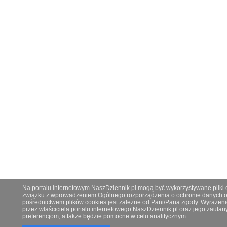
Na portalu internetowym NaszDziennik.pl mogą być wykorzystywane pliki co
związku z wprowadzeniem Ogólnego rozporządzenia o ochronie danych os
pośrednictwem plików cookies jest zależne od Pani/Pana zgody. Wyrażeni
przez właściciela portalu internetowego NaszDziennik.pl oraz jego zauf
preferencjom, a także będzie pomocne w celu analitycznym.