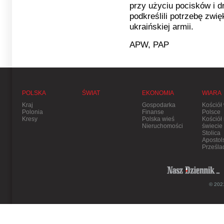
przy użyciu pocisków i d
podkreślili potrzebę zwię
ukraińskiej armii.
APW, PAP
POLSKA
ŚWIAT
EKONOMIA
WIARA
Kraj
Gospodarka
Kościół
Polonia
Finanse
Polsce
Kresy
Polska wieś
Kościół
Nieruchomości
świecie
Stolica
Apostol
Prześla
© 2021