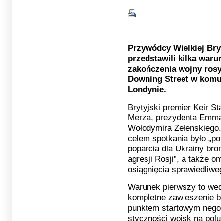
Przywódcy Wielkiej Bryt
przedstawili kilka war
zakończenia wojny rosy
Downing Street w komu
Londynie.
Brytyjski premier Keir St
Merza, prezydenta Emma
Wołodymira Zełenskiego.
celem spotkania było „p
poparcia dla Ukrainy bron
agresji Rosji”, a także
osiągnięcia sprawiedliweg
Warunek pierwszy to
wedł
kompletne zawieszenie bro
punktem startowym negoc
styczności wojsk na polu