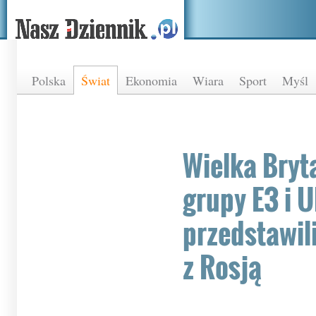
Polska
Świat
Ekonomia
Wiara
Sport
Myśl
Wielka Bryta
grupy E3 i 
przedstawil
z Rosją