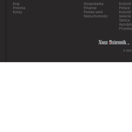
Kraj
Gospodarka
Kościół
Polonia
Finanse
Polsce
Kresy
Polska wieś
Kościół
Nieruchomości
świecie
Stolica
Apostol
Prześla
© 2021