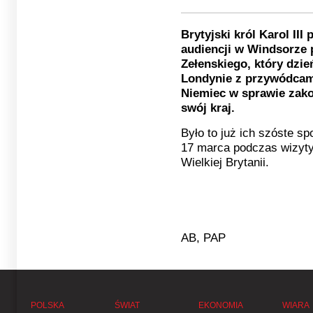
Brytyjski król Karol III
audiencji w Windsorze
Zełenskiego, który dzie
Londynie z przywódcami 
Niemiec w sprawie zakoń
swój kraj.
Było to już ich szóste s
17 marca podczas wizyty
Wielkiej Brytanii.
AB, PAP
POLSKA
ŚWIAT
EKONOMIA
WIARA