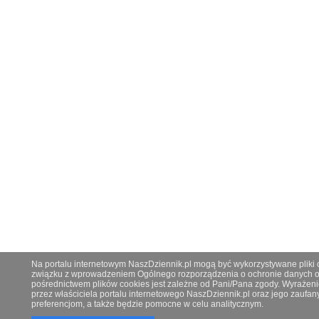
Na portalu internetowym NaszDziennik.pl mogą być wykorzystywane pliki co
związku z wprowadzeniem Ogólnego rozporządzenia o ochronie danych os
pośrednictwem plików cookies jest zależne od Pani/Pana zgody. Wyrażeni
przez właściciela portalu internetowego NaszDziennik.pl oraz jego zauf
preferencjom, a także będzie pomocne w celu analitycznym.