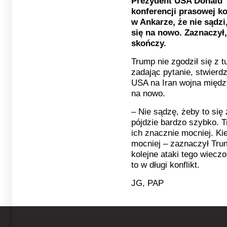
Prezydent USA Donald 
konferencji prasowej k
w Ankarze, że nie sądzi
się na nowo. Zaznaczył
skończy.
Trump nie zgodził się z 
zadając pytanie, stwierd
USA na Iran wojna międz
na nowo.
– Nie sądzę, żeby to się
pójdzie bardzo szybko. Tr
ich znacznie mocniej. K
mocniej – zaznaczył Tru
kolejne ataki tego wieczor
to w długi konflikt.
JG, PAP