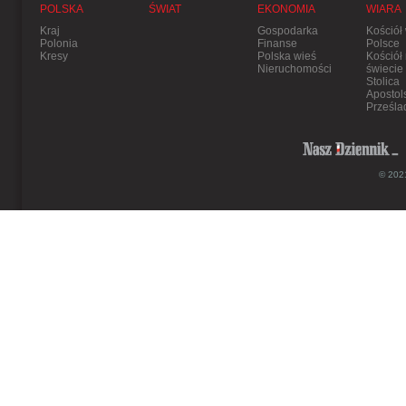
POLSKA
ŚWIAT
EKONOMIA
WIARA
Kraj
Gospodarka
Kościół
Polonia
Finanse
Polsce
Kresy
Polska wieś
Kościół
Nieruchomości
świecie
Stolica
Apostol
Prześla
© 2021