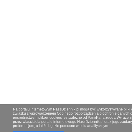
Na portalu internetowym NaszDziennik.pl mogą być wykorzystywane pliki co
związku z wprowadzeniem Ogólnego rozporządzenia o ochronie danych os
pośrednictwem plików cookies jest zależne od Pani/Pana zgody. Wyrażeni
przez właściciela portalu internetowego NaszDziennik.pl oraz jego zauf
preferencjom, a także będzie pomocne w celu analitycznym.