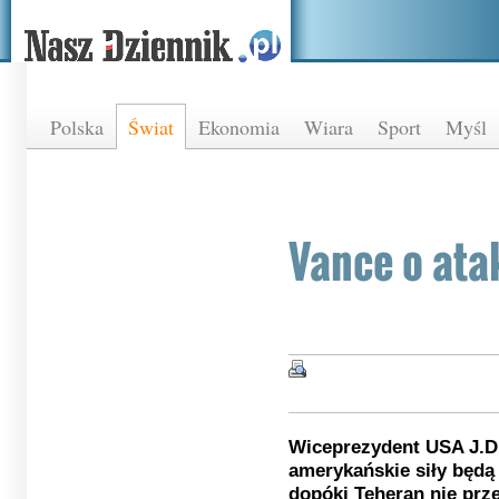
Polska
Świat
Ekonomia
Wiara
Sport
Myśl
Vance o ata
Wiceprezydent USA J.D.
amerykańskie siły będą
dopóki Teheran nie prze