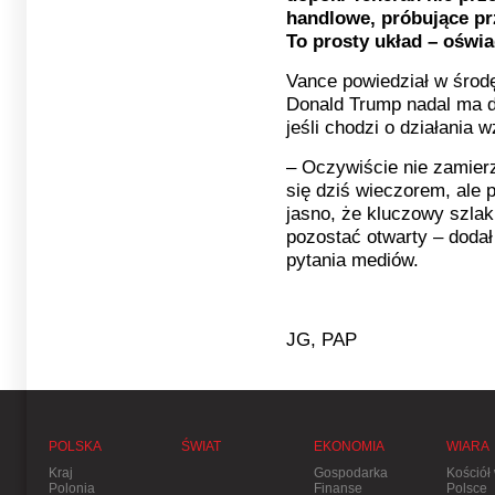
handlowe, próbujące pr
To prosty układ – oświa
Vance powiedział w środ
Donald Trump nadal ma d
jeśli chodzi o działania 
– Oczywiście nie zamier
się dziś wieczorem, ale 
jasno, że kluczowy szla
pozostać otwarty – doda
pytania mediów.
JG, PAP
POLSKA
ŚWIAT
EKONOMIA
WIARA
Kraj
Gospodarka
Kościół
Polonia
Finanse
Polsce