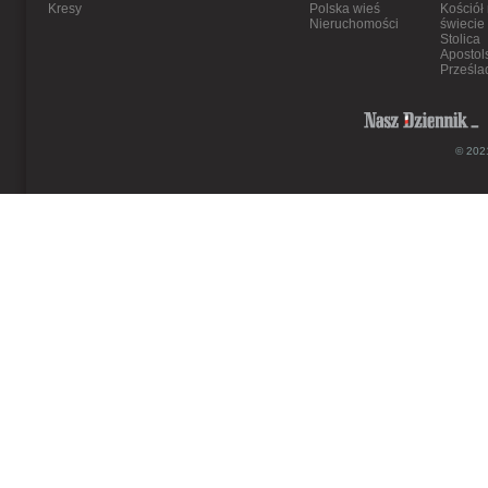
Kresy
Polska wieś
Kościół
Nieruchomości
świecie
Stolica
Apostol
Prześla
© 2021