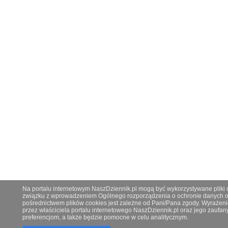
Na portalu internetowym NaszDziennik.pl mogą być wykorzystywane pliki co
związku z wprowadzeniem Ogólnego rozporządzenia o ochronie danych os
pośrednictwem plików cookies jest zależne od Pani/Pana zgody. Wyrażeni
przez właściciela portalu internetowego NaszDziennik.pl oraz jego zauf
preferencjom, a także będzie pomocne w celu analitycznym.