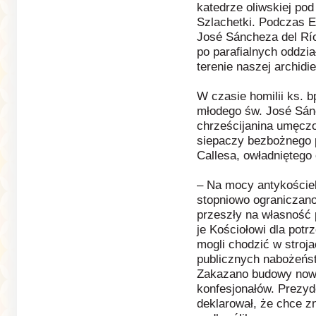
katedrze oliwskiej po
Szlachetki. Podczas E
José Sáncheza del Río
po parafialnych oddzia
terenie naszej archidie
W czasie homilii ks. b
młodego św. José Sánc
chrześcijanina umęcz
siepaczy bezbożnego 
Callesa, owładniętego
– Na mocy antykościel
stopniowo ograniczano
przeszły na własność 
je Kościołowi dla potrz
mogli chodzić w stroj
publicznych nabożeńst
Zakazano budowy now
konfesjonałów. Prezyd
deklarował, że chce zn