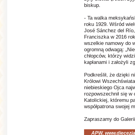
biskup.
- Ta walka meksykańsk
roku 1929. Wśród wiel
José Sánchez del Río
Franciszka w 2016 roku
wszelkie namowy do w
ogromną odwagą: „Niec
chłopców, którzy widz
kapłanami i założyli 
Podkreślił, że dzięki 
Królowi Wszechświata,
niebieskiego Ojca najw
rozpowszechnił się w c
Katolickiej, któremu p
współpatrona swojej mi
Zapraszamy do Galeri
APW, www.diecezja