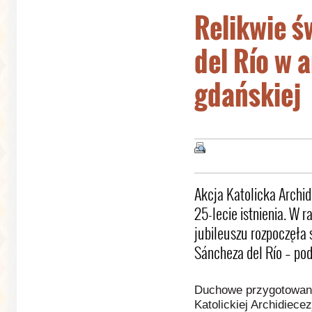
Relikwie ś
del Río w a
gdańskiej
Akcja Katolicka Archid
25-lecie istnienia. W
jubileuszu rozpoczęła s
Sáncheza del Río – pod
Duchowe przygotowanie
Katolickiej Archidiece