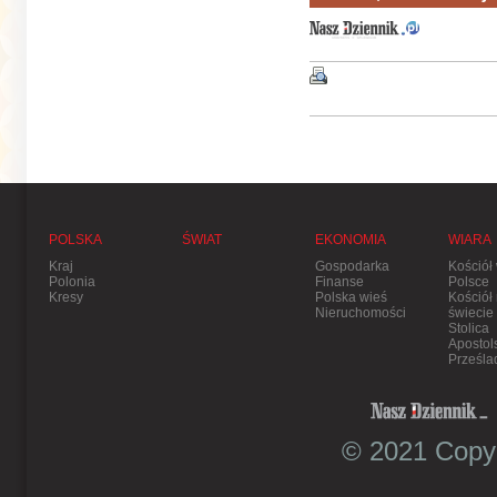
POLSKA
ŚWIAT
EKONOMIA
WIARA
Kraj
Gospodarka
Kościół
Polonia
Finanse
Polsce
Kresy
Polska wieś
Kościół
Nieruchomości
świecie
Stolica
Apostol
Prześla
© 2021 Copyr