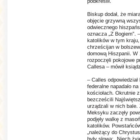
podkreślił.
Biskup dodał, że miarą
objęcie grzywną wszy
odwiecznego hiszpańsk
oznacza „Z Bogiem”. –
katolików w tym kraju
chrześcijan w bolszewi
domową Hiszpanii. W 
rozpoczęli pokojowe p
Callesa – mówił ksiąd
– Calles odpowiedział
federalne napadało n
kościołach. Okrutnie z
bezcześcili Najświęts
urządzali w nich bale.
Meksyku zaczęły powst
podjęły walkę z masoń
katolików. Powstańców
„należący do Chrystu
były słowa: „Niech żyj