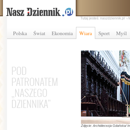
Tutaj jesteś:
naszdziennik.pl
Polska
Świat
Ekonomia
Wiara
Sport
Myśl
POD
PATRONATEM
„NASZEGO
DZIENNIKA”
Zdjęcie: Archidiecezja Gdańska/ I