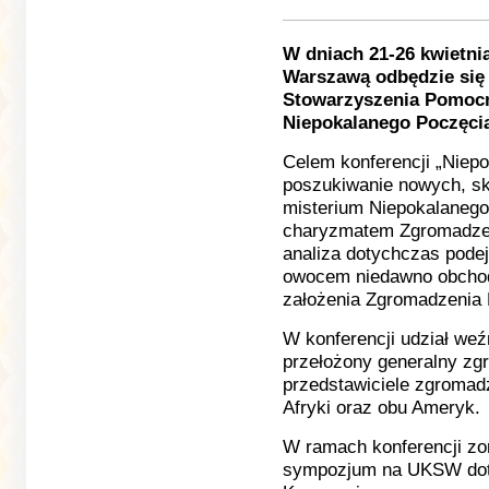
W dniach 21-26 kwietni
Warszawą odbędzie się
Stowarzyszenia Pomocn
Niepokalanego Poczęci
Celem konferencji „Niepo
poszukiwanie nowych, s
misterium Niepokalanego
charyzmatem Zgromadzen
analiza dotychczas pode
owocem niedawno obchod
założenia Zgromadzenia
W konferencji udział we
przełożony generalny zg
przedstawiciele zgromadz
Afryki oraz obu Ameryk.
W ramach konferencji zo
sympozjum na UKSW doty