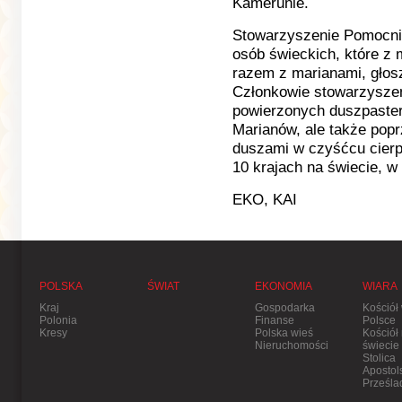
Kamerunie.
Stowarzyszenie Pomocnik
osób świeckich, które z m
razem z marianami, głos
Członkowie stowarzyszeni
powierzonych duszpaster
Marianów, ale także popr
duszami w czyśćcu cier
10 krajach na świecie, 
EKO, KAI
POLSKA
ŚWIAT
EKONOMIA
WIARA
Kraj
Gospodarka
Kościół
Polonia
Finanse
Polsce
Kresy
Polska wieś
Kościół
Nieruchomości
świecie
Stolica
Apostol
Prześla