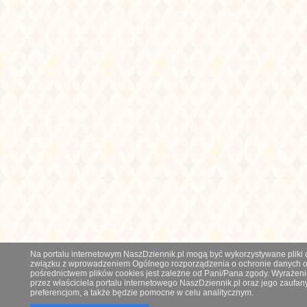
Na portalu internetowym NaszDziennik.pl mogą być wykorzystywane pliki co
związku z wprowadzeniem Ogólnego rozporządzenia o ochronie danych os
pośrednictwem plików cookies jest zależne od Pani/Pana zgody. Wyrażeni
przez właściciela portalu internetowego NaszDziennik.pl oraz jego zauf
preferencjom, a także będzie pomocne w celu analitycznym.