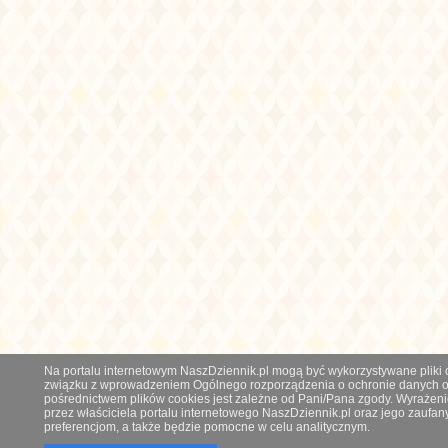
Na portalu internetowym NaszDziennik.pl mogą być wykorzystywane pliki co
związku z wprowadzeniem Ogólnego rozporządzenia o ochronie danych os
pośrednictwem plików cookies jest zależne od Pani/Pana zgody. Wyrażeni
przez właściciela portalu internetowego NaszDziennik.pl oraz jego zauf
preferencjom, a także będzie pomocne w celu analitycznym.