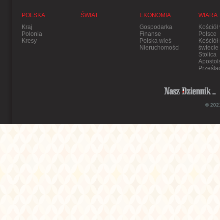
POLSKA
ŚWIAT
EKONOMIA
WIARA
Kraj
Gospodarka
Kościół
Polonia
Finanse
Polsce
Kresy
Polska wieś
Kościół
Nieruchomości
świecie
Stolica
Apostol
Prześla
© 2021