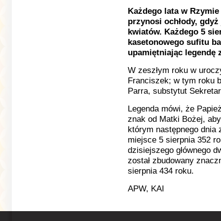
Każdego lata w Rzymie 
przynosi ochłody, gdyż 
kwiatów. Każdego 5 sie
kasetonowego sufitu baz
upamiętniając legendę z
W zeszłym roku w uroczy
Franciszek; w tym roku b
Parra, substytut Sekretar
Legenda mówi, że Papież
znak od Matki Bożej, ab
którym następnego dnia z
miejsce 5 sierpnia 352 r
dzisiejszego głównego dw
został zbudowany znaczn
sierpnia 434 roku.
APW, KAI