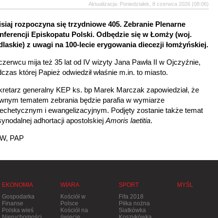
Aktualizacja: Poniedziałek, 8 czerwca 2026 (08:06)
isiaj
rozpoczyna się t
rzydniowe 405. Zebranie Plenarne
nferencji Episkopatu Polski. Odbędzie się w Łomży (woj.
dlaskie) z uwagi na 100-lecie erygowania diecezji łomżyńskiej.
zerwcu mija też 35 lat od IV wizyty Jana Pawła II w Ojczyźnie,
czas której Papież odwiedził właśnie m.in. to miasto.
kretarz generalny KEP ks. bp Marek Marczak zapowiedział, że
ównym tematem zebrania będzie parafia w wymiarze
echetycznym i ewangelizacyjnym. Podjęty zostanie także temat
ynodalnej adhortacji apostolskiej
Amoris laetitia
.
W, PAP
EKONOMIA
WIARA
SPORT
MYŚL
Gospodarka
Kościół w
Fifa 2018
Finanse
Polsce
Piłka nożna
Polska wieś
Kościół na
Siatkówka
Nieruchomości
świecie
Koszykówka