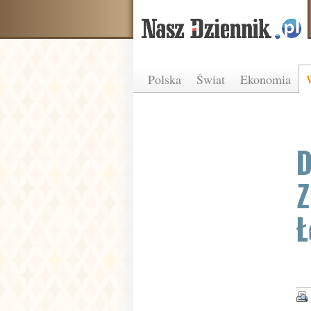
Polska
Świat
Ekonomia
D
Z
Ł