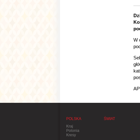
Dz
Ko
po
W c
pod
Se
gł
kat
pos
AP
POLSKA
ŚWIAT
Kraj
Polonia
Kresy