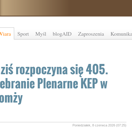
Wiara
Sport
Myśl
blogAID
Zaproszenia
Komunika
ziś rozpoczyna się 405.
ebranie Plenarne KEP w
omży
Poniedziałek, 8 czerwca 2026 (07:25)