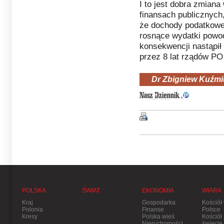
I to jest dobra zmian
finansach publicznych,
że dochody podatkowe 
rosnące wydatki powod
konsekwencji nastąpił
przez 8 lat rządów PO 
Dr Zbigniew Kuźmi
POLSKA
ŚWIAT
EKONOMIA
WIARA
Kraj
Gospodarka
Kościół
Polonia
Finanse
Polsce
Kresy
Polska wieś
Kościół
Nieruchomości
świecie