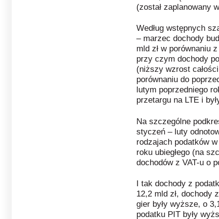
(został zaplanowany w
Według wstępnych sz
– marzec dochody bud
mld zł w porównaniu 
przy czym dochody po
(niższy wzrost całoś
porównaniu do poprzed
lutym poprzedniego ro
przetargu na LTE i by
Na szczególne podkreś
styczeń – luty odnot
rodzajach podatków w
roku ubiegłego (na sz
dochodów z VAT-u o p
I tak dochody z podat
12,2 mld zł, dochody 
gier były wyższe, o 3,1
podatku PIT były wyższ