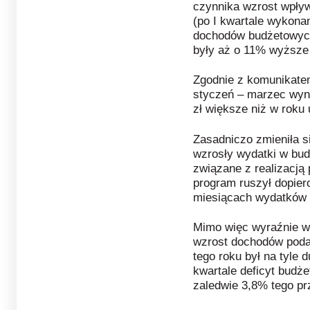
czynnika wzrost wpływ
(po I kwartale wykon
dochodów budżetowych
były aż o 11% wyższe 
Zgodnie z komunikate
styczeń – marzec wynio
zł większe niż w roku 
Zasadniczo zmieniła si
wzrosły wydatki w bud
związane z realizacją
program ruszył dopiero
miesiącach wydatków n
Mimo więc wyraźnie 
wzrost dochodów poda
tego roku był na tyle 
kwartale deficyt budże
zaledwie 3,8% tego pr