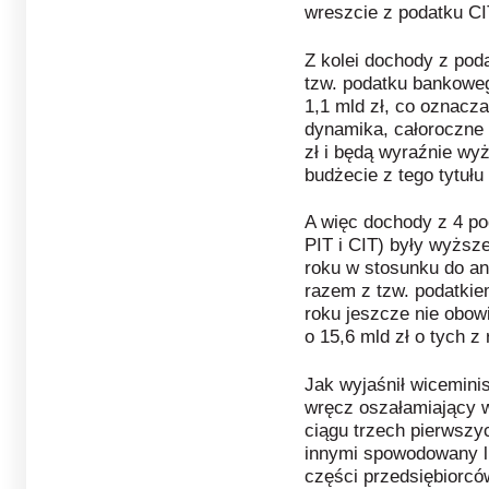
wreszcie z podatku CIT
Z kolei dochody z poda
tzw. podatku bankoweg
1,1 mld zł, co oznacza
dynamika, całoroczne
zł i będą wyraźnie wy
budżecie z tego tytułu 
A więc dochody z 4 p
PIT i CIT) były wyższe
roku w stosunku do an
razem z tzw. podatki
roku jeszcze nie obow
o 15,6 mld zł o tych z
Jak wyjaśnił wicemini
wręcz oszałamiający 
ciągu trzech pierwszy
innymi spowodowany li
części przedsiębiorców