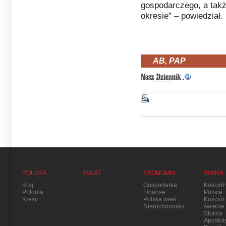
gospodarczego, a także
okresie” – powiedział.
AB, PAP
POLSKA
ŚWIAT
EKONOMIA
WIARA
Kraj
Gospodarka
Kościół
Polonia
Finanse
Polsce
Kresy
Polska wieś
Kościół
Nieruchomości
świecie
Stolica
Apostol