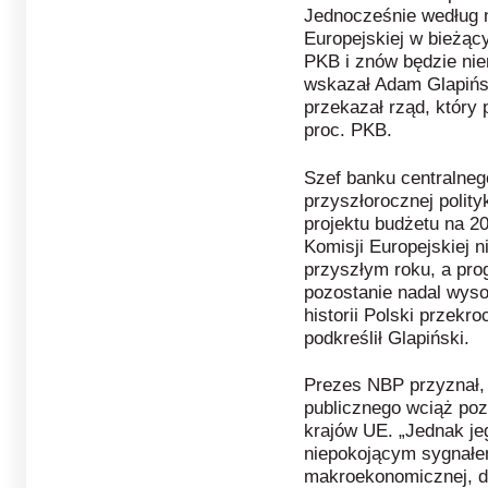
Jednocześnie według 
Europejskiej w bieżący
PKB i znów będzie nie
wskazał Adam Glapińsk
przekazał rząd, który 
proc. PKB.
Szef banku centralneg
przyszłorocznej polity
projektu budżetu na 2
Komisji Europejskiej n
przyszłym roku, a pro
pozostanie nadal wyso
historii Polski przekr
podkreślił Glapiński.
Prezes NBP przyznał, 
publicznego wciąż poz
krajów UE. „Jednak je
niepokojącym sygnałem
makroekonomicznej, d