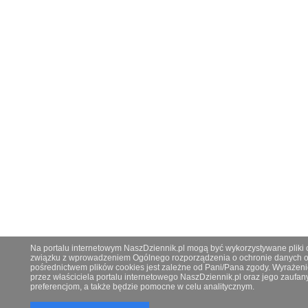
Na portalu internetowym NaszDziennik.pl mogą być wykorzystywane pliki co
związku z wprowadzeniem Ogólnego rozporządzenia o ochronie danych os
pośrednictwem plików cookies jest zależne od Pani/Pana zgody. Wyrażeni
przez właściciela portalu internetowego NaszDziennik.pl oraz jego zauf
preferencjom, a także będzie pomocne w celu analitycznym.