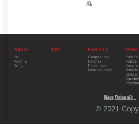
POLSKA
ŚWIAT
EKONOMIA
WIARA
Kraj
Gospodarka
Kościół
Polonia
Finanse
Polsce
Kresy
Polska wieś
Kościół
Nieruchomości
świecie
Stolica
Apostol
Prześla
© 2021 Copyr