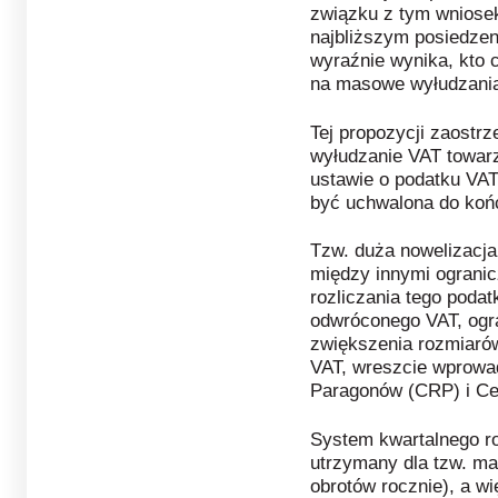
związku z tym wniose
najbliższym posiedzeni
wyraźnie wynika, kto c
na masowe wyłudzania
Tej propozycji zaostrz
wyłudzanie VAT towar
ustawie o podatku VAT
być uchwalona do końc
Tzw. duża nowelizacj
między innymi ograni
rozliczania tego poda
odwróconego VAT, ogra
zwiększenia rozmiarów
VAT, wreszcie wprowa
Paragonów (CRP) i Cen
System kwartalnego ro
utrzymany dla tzw. ma
obrotów rocznie), a w