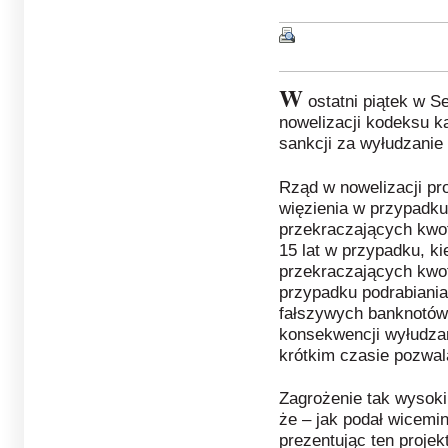
W
ostatni piątek w S
nowelizacji kodeksu k
sankcji za wyłudzanie
Rząd w nowelizacji pr
więzienia w przypadku
przekraczających kwotę
15 lat w przypadku, ki
przekraczających kwotę
przypadku podrabiania
fałszywych banknotów 
konsekwencji wyłudzani
krótkim czasie pozwal
Zagrożenie tak wysoki
że – jak podał wicemin
prezentując ten projek