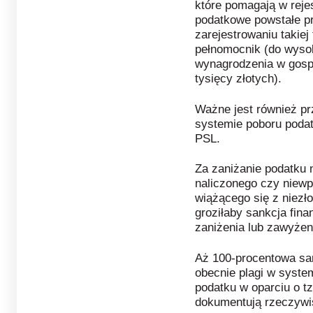
które pomagają w rejes
podatkowe powstałe pr
zarejestrowaniu takiej
pełnomocnik (do wyso
wynagrodzenia w gospo
tysięcy złotych).
Ważne jest również pr
systemie poboru podat
PSL.
Za zaniżanie podatku 
naliczonego czy niewp
wiążącego się z niezł
groziłaby sankcja fin
zaniżenia lub zawyżen
Aż 100-procentowa san
obecnie plagi w syste
podatku w oparciu o tzw
dokumentują rzeczywis