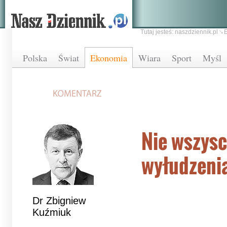
Tutaj jesteś:
naszdziennik.pl
Polska
Świat
Ekonomia
Wiara
Sport
Myśl
Nie wszysc
wyłudzeni
Dr Zbigniew
Kuźmiuk