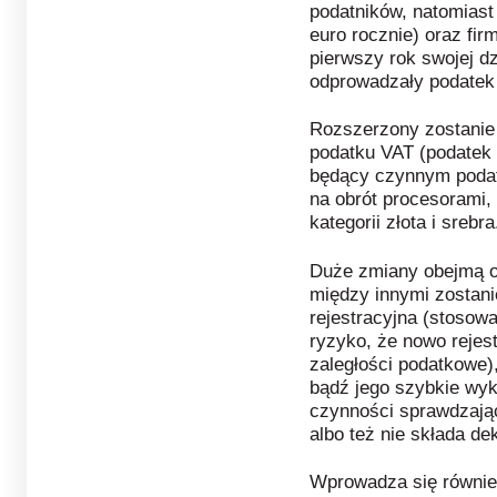
podatników, natomiast
euro rocznie) oraz fi
pierwszy rok swojej dzi
odprowadzały podatek
Rozszerzony zostanie
podatku VAT (podatek
będący czynnym podat
na obrót procesorami,
kategorii złota i srebra
Duże zmiany obejmą ob
między innymi zostan
rejestracyjna (stosow
ryzyko, że nowo reje
zaległości podatkowe)
bądź jego szybkie wykr
czynności sprawdzając
albo też nie składa de
Wprowadza się równie