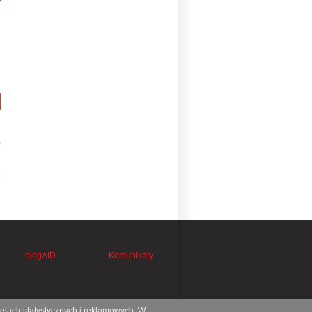
blogAID
Komunikaty
celach statystycznych i reklamowych. W