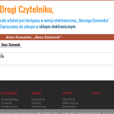
Drogi Czytelniku
,
cały artykuł jest dostępny w wersji elektronicznej „Naszego Dziennika”.
Zapraszamy do zakupu w
sklepie elektronicznym
.
Artur Kowalski, „Nasz Dziennik”
EKONOMIA
WIARA
SPORT
MYŚL
Gospodarka
Kościół w
Fifa 2018
Finanse
Polsce
Piłka nożna
Polska wieś
Kościół na
Siatkówka
Nieruchomości
świecie
Koszykówka
gą być wykorzystywane pliki cookies (tzw. ciasteczka) i inne technologie, m.in w 
Stolica
Tenis