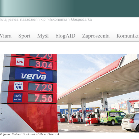
Tutaj jesteś:
naszdziennik.pl
Ekonomia
Gospodarka
Wiara
Sport
Myśl
blogAID
Zaproszenia
Komunika
Zdjęcie: Robert Sobkowicz/ Nasz Dziennik