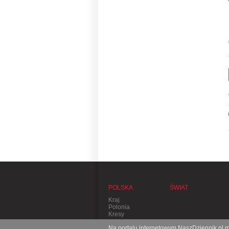
POLSKA
ŚWIAT
Kraj
Polonia
Kresy
Na portalu internetowym NaszDziennik.pl mo