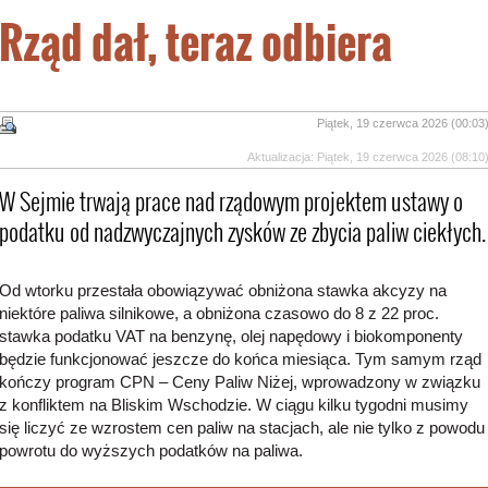
Rząd dał, teraz odbiera
Piątek, 19 czerwca 2026 (00:03
Aktualizacja: Piątek, 19 czerwca 2026 (08:10
W Sejmie trwają prace nad rządowym projektem ustawy o
podatku od nadzwyczajnych zysków ze zbycia paliw ciekłych.
Od wtorku przestała obowiązywać obniżona stawka akcyzy na
niektóre paliwa silnikowe, a obniżona czasowo do 8 z 22 proc.
stawka podatku VAT na benzynę, olej napędowy i biokomponenty
będzie funkcjonować jeszcze do końca miesiąca. Tym samym rząd
kończy program CPN – Ceny Paliw Niżej, wprowadzony w związku
z konfliktem na Bliskim Wschodzie. W ciągu kilku tygodni musimy
się liczyć ze wzrostem cen paliw na stacjach, ale nie tylko z powodu
powrotu do wyższych podatków na paliwa.