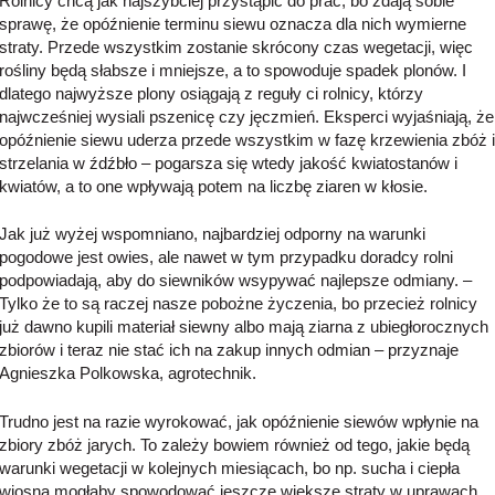
Rolnicy chcą jak najszybciej przystąpić do prac, bo zdają sobie
sprawę, że opóźnienie terminu siewu oznacza dla nich wymierne
straty. Przede wszystkim zostanie skrócony czas wegetacji, więc
rośliny będą słabsze i mniejsze, a to spowoduje spadek plonów. I
dlatego najwyższe plony osiągają z reguły ci rolnicy, którzy
najwcześniej wysiali pszenicę czy jęczmień. Eksperci wyjaśniają, że
opóźnienie siewu uderza przede wszystkim w fazę krzewienia zbóż i
strzelania w źdźbło – pogarsza się wtedy jakość kwiatostanów i
kwiatów, a to one wpływają potem na liczbę ziaren w kłosie.
Jak już wyżej wspomniano, najbardziej odporny na warunki
pogodowe jest owies, ale nawet w tym przypadku doradcy rolni
podpowiadają, aby do siewników wsypywać najlepsze odmiany. –
Tylko że to są raczej nasze pobożne życzenia, bo przecież rolnicy
już dawno kupili materiał siewny albo mają ziarna z ubiegłorocznych
zbiorów i teraz nie stać ich na zakup innych odmian – przyznaje
Agnieszka Polkowska, agrotechnik.
Trudno jest na razie wyrokować, jak opóźnienie siewów wpłynie na
zbiory zbóż jarych. To zależy bowiem również od tego, jakie będą
warunki wegetacji w kolejnych miesiącach, bo np. sucha i ciepła
wiosna mogłaby spowodować jeszcze większe straty w uprawach