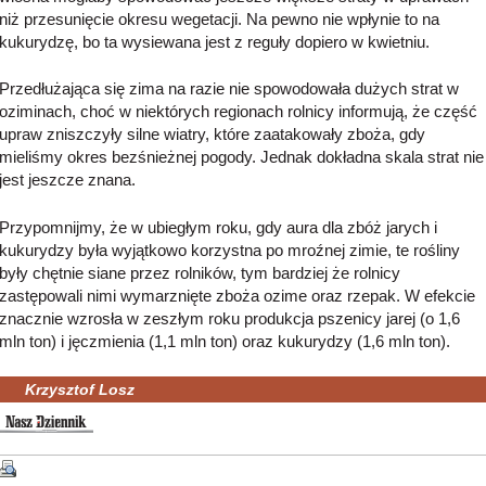
niż przesunięcie okresu wegetacji. Na pewno nie wpłynie to na
kukurydzę, bo ta wysiewana jest z reguły dopiero w kwietniu.
Przedłużająca się zima na razie nie spowodowała dużych strat w
oziminach, choć w niektórych regionach rolnicy informują, że część
upraw zniszczyły silne wiatry, które zaatakowały zboża, gdy
mieliśmy okres bezśnieżnej pogody. Jednak dokładna skala strat nie
jest jeszcze znana.
Przypomnijmy, że w ubiegłym roku, gdy aura dla zbóż jarych i
kukurydzy była wyjątkowo korzystna po mroźnej zimie, te rośliny
były chętnie siane przez rolników, tym bardziej że rolnicy
zastępowali nimi wymarznięte zboża ozime oraz rzepak. W efekcie
znacznie wzrosła w zeszłym roku produkcja pszenicy jarej (o 1,6
mln ton) i jęczmienia (1,1 mln ton) oraz kukurydzy (1,6 mln ton).
Krzysztof Losz