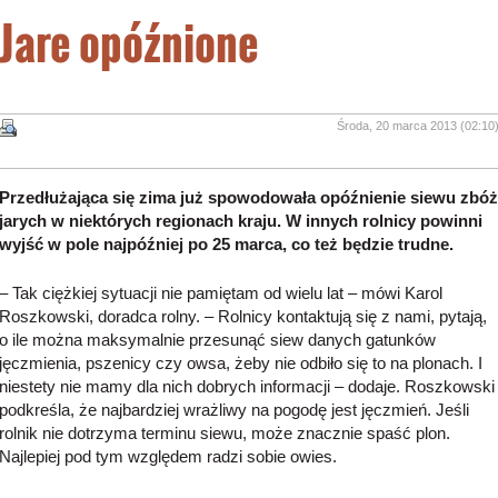
Jare opóźnione
Środa, 20 marca 2013 (02:10
Przedłużająca się zima już spowodowała opóźnienie siewu zbóż
jarych w niektórych regionach kraju. W innych rolnicy powinni
wyjść w pole najpóźniej po 25 marca, co też będzie trudne.
– Tak ciężkiej sytuacji nie pamiętam od wielu lat – mówi Karol
Roszkowski, doradca rolny. – Rolnicy kontaktują się z nami, pytają,
o ile można maksymalnie przesunąć siew danych gatunków
jęczmienia, pszenicy czy owsa, żeby nie odbiło się to na plonach. I
niestety nie mamy dla nich dobrych informacji – dodaje. Roszkowski
podkreśla, że najbardziej wrażliwy na pogodę jest jęczmień. Jeśli
rolnik nie dotrzyma terminu siewu, może znacznie spaść plon.
Najlepiej pod tym względem radzi sobie owies.