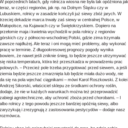
W poprzednich latach, gdy rolnicza wiosna nie była tak opóźniona ja
teraz, w części regionów, jak np. na Dolnym Śląsku czy w
Lubuskiem, rolnicy w zasadzie kończyli już siewy zbóż jarych. W
trzeciej dekadzie marca trwały zaś siewy w centralnej Polsce, w
Małopolsce, na Kujawach czy w Świętokrzyskiem. Dopiero na
przełomie maja i kwietnia wychodzili w pola rolnicy z regionów
górskich czy z północno-wschodniej Polski, gdzie zima trzymała
zawsze najdłużej. Ale teraz i oni mogą mieć problemy, aby wykonać
pracę w terminie. Z długookresowej prognozy pogody wynika
bowiem, że nawet jeśli zniknie śnieg, to będzie jeszcze utrzymywać
się niska temperatura, która też przeszkadza w prowadzeniu prac
polowych. – Przecież pole trzeba przygotować przed siewem, a jeśli
ziemia będzie jeszcze zmarznięta lub będzie miała dużo wody, nie
da się na pola wjechać ciągnikami – mówi Karol Roszkowski. Z kolei
Andrzej Sikorski, właściciel sklepu ze środkami ochrony roślin,
dodaje, że nie w każdych warunkach można też przeprowadzić
zabiegi agrotechniczne, aby uchronić zboża przed chorobami. – I
albo rolnicy z tego powodu jeszcze bardziej opóźnią siewy, albo
zaryzykują i zrezygnują z zastosowania pestycydów – dodaje nasz
rozmówca.