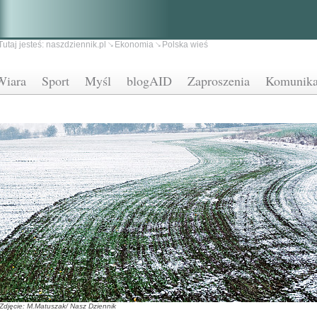
Tutaj jesteś:
naszdziennik.pl
Ekonomia
Polska wieś
Wiara
Sport
Myśl
blogAID
Zaproszenia
Komunika
Zdjęcie: M.Matuszak/ Nasz Dziennik