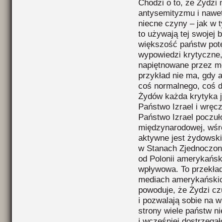
Chodzi o to, że Żydzi
antysemityzmu i nawet 
niecne czyny – jak w 
to używają tej swojej
większość państw pot
wypowiedzi krytyczne,
napiętnowane przez me
przykład nie ma, gdy a
coś normalnego, coś 
Żydów każda krytyka j
Państwo Izrael i wręc
Państwo Izrael poczuł
międzynarodowej, wśró
aktywne jest żydowskie
w Stanach Zjednoczony
od Polonii amerykański
wpływowa. To przekład
mediach amerykańskich
powoduje, że Żydzi cz
i pozwalają sobie na wi
strony wiele państw nie
i wcześniej dostrzegał