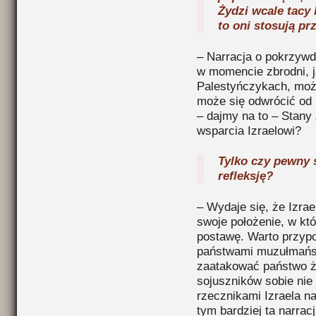
Żydzi wcale tacy 
to oni stosują p
– Narracja o pokrzywd
w momencie zbrodni, j
Palestyńczykach, moż
może się odwrócić od 
– dajmy na to – Stany
wsparcia Izraelowi?
Tylko czy pewny s
refleksję?
– Wydaje się, że Izra
swoje położenie, w kt
postawę. Warto przypo
państwami muzułmański
zaatakować państwo ż
sojuszników sobie nie 
rzecznikami Izraela n
tym bardziej ta narracj