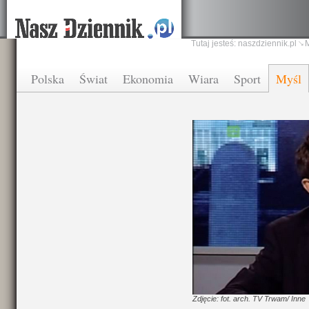
Tutaj jesteś:
naszdziennik.pl
Polska
Świat
Ekonomia
Wiara
Sport
Myśl
Zdjęcie: fot. arch. TV Trwam/ Inne