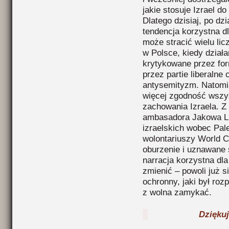
jakie stosuje Izrael d
Dlatego dzisiaj, po dz
tendencja korzystna d
może stracić wielu li
w Polsce, kiedy działa
krytykowane przez for
przez partie liberalne
antysemityzm. Natomia
więcej zgodność wszys
zachowania Izraela. Z
ambasadora Jakowa Liw
izraelskich wobec Pa
wolontariuszy World C
oburzenie i uznawane 
narracja korzystna dla
zmienić – powoli już s
ochronny, jaki był roz
z wolna zamykać.
Dziękuję 