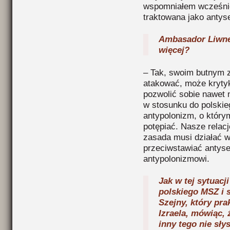
wspomniałem wcześniej
traktowana jako antys
Ambasador Liwne
więcej?
– Tak, swoim butnym 
atakować, może kryty
pozwolić sobie nawet 
w stosunku do polskie
antypolonizm, o który
potępiać. Nasze relac
zasada musi działać w
przeciwstawiać antyse
antypolonizmowi.
Jak w tej sytuacj
polskiego MSZ i 
Szejny, który pr
Izraela, mówiąc, 
inny tego nie sły