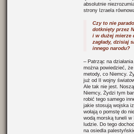
absolutnie niezrozumi
strony Izraela równow
Czy to nie parado
dotknięty przez 
i w dużej mierze
zagłady, dzisiaj
innego naro
– Patrząc na działani
można powiedzieć, że 
metody, co Niemcy. Ż
już od II wojny świat
Ale tak nie jest. Noszą
Niemcy, Żydzi tym bard
robić tego samego in
jakie stosują wojska 
wołają o pomstę do ni
wodą morską tuneli w 
ludzie. Do tego docho
na osiedla palestyński