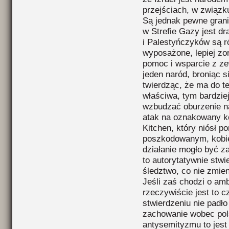
przejściach, w związk
Są jednak pewne grani
w Strefie Gazy jest dr
i Palestyńczyków są ró
wyposażone, lepiej zo
pomoc i wsparcie z ze
jeden naród, broniąc s
twierdząc, że ma do te
właściwa, tym bardzie
wzbudzać oburzenie n
atak na oznakowany k
Kitchen, który niósł p
poszkodowanym, kobie
działanie mogło być z
to autorytatywnie stwi
śledztwo, co nie zmieni
Jeśli zaś chodzi o am
rzeczywiście jest to c
stwierdzeniu nie padł
zachowanie wobec pols
antysemityzmu to jest