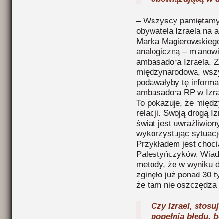
– Wszyscy pamiętamy 
obywatela Izraela na 
Marka Magierowskiego
analogiczną – mianowi
ambasadora Izraela. Z
międzynarodowa, wszy
podawałyby tę inform
ambasadora RP w Izrae
To pokazuje, że międz
relacji. Swoją drogą I
świat jest uwrażliwio
wykorzystując sytuac
Przykładem jest chocia
Palestyńczyków. Wiad
metody, że w wyniku 
zginęło już ponad 30 
że tam nie oszczędza s
Czy Izrael, stosu
popełnia błędu, b