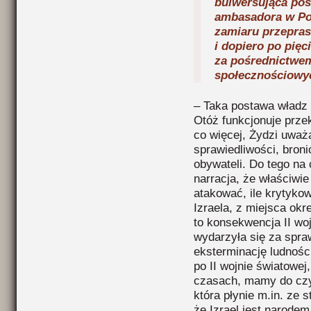
bulwersująca pos
ambasadora w Pol
zamiaru przepra
i dopiero po pięc
za pośrednictwe
społecznościow
– Taka postawa władz 
Otóż funkcjonuje prze
co więcej, Żydzi uważ
sprawiedliwości, broni
obywateli. Do tego na
narracja, że właściwie
atakować, ile krytykow
Izraela, z miejsca okr
to konsekwencja II wojn
wydarzyła się za spra
eksterminację ludnośc
po II wojnie światowe
czasach, mamy do czyni
która płynie m.in. ze
że Izrael jest narode