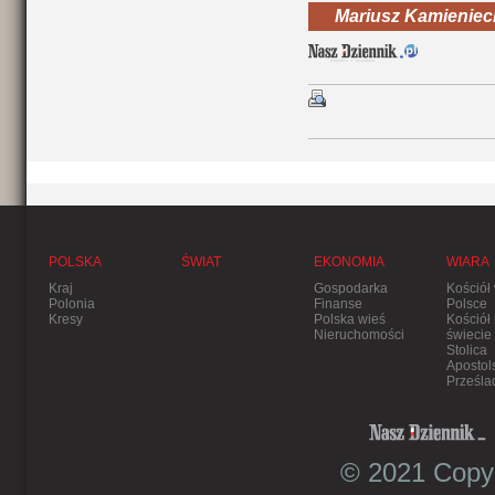
Mariusz Kamieniec
POLSKA
ŚWIAT
EKONOMIA
WIARA
Kraj
Gospodarka
Kościół
Polonia
Finanse
Polsce
Kresy
Polska wieś
Kościół
Nieruchomości
świecie
Stolica
Apostol
Prześla
© 2021 Copyr