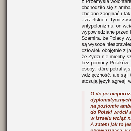
z Przemyśla wolontari
obchodziło się z amba
chciano zaogniać i tak
-izraelskich. Tymczas
antypolonizmu, on wci
wypowiedziane przed l
Szamira, że Polacy wy
są wysoce niesprawied
człowiek obojętnie z ja
że Żydzi nie mieliby s
bez pomocy Polaków. 
osoby, które potrafią 
wdzięczność, ale są i
stosują język agresji
O ile po nieporoz
dyplomatycznych
na poziomie amb
do Polski wrócił 
w Izraelu wciąż 
A zatem jak to j
obowiązującą w 