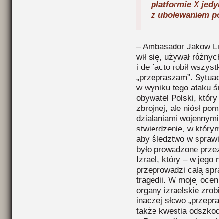
platformie X jedy
z ubolewaniem poj
– Ambasador Jakow Liw
wił się, używał różny
i de facto robił wszys
„przepraszam”. Sytuac
w wyniku tego ataku ś
obywatel Polski, który
zbrojnej, ale niósł p
działaniami wojennymi
stwierdzenie, w który
aby śledztwo w sprawie
było prowadzone prze
Izrael, który – w jego
przeprowadzi całą spr
tragedii. W mojej oce
organy izraelskie zrob
inaczej słowo „przepra
także kwestia odszko