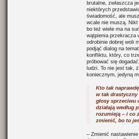
brutalne, zwłaszcza j
niektórych przedstawic
świadomość, ale musz
wcale nie muszą. Nikt
bo też wiele ma na sumi
wątpienia przekracza 
odrobinie dobrej woli
podjąć dialog na tema
konfliktu, który, co tr
próbować się dogadać,
ludzi. To nie jest tak
koniecznym, jedyną me
Kto tak naprawdę
w tak drastyczny 
głosy sprzeciwu 
działają według 
rozumieją – i co 
zmienić, bo to j
– Zmienić nastawienie 