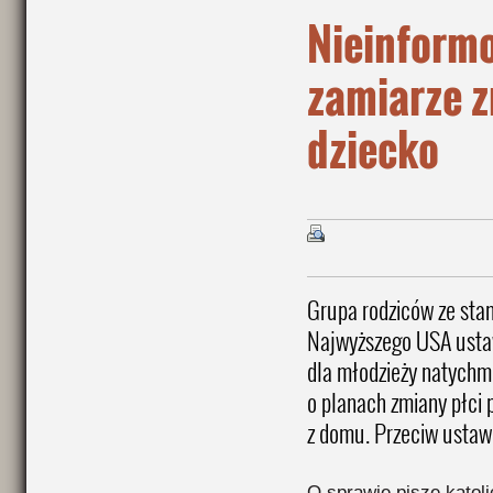
Nieinform
zamiarze z
dziecko
Grupa rodziców ze sta
Najwyższego USA usta
dla młodzieży natychm
o planach zmiany płci p
z domu. Przeciw ustawi
O sprawie pisze katol