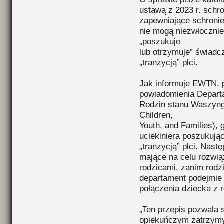
ustawą z 2023 r. schr
zapewniające schronie
nie mogą niezwłocznie
„poszukuje
lub otrzymuje” świad
„tranzycją” płci.
Jak informuje EWTN, 
powiadomienia Departa
Rodzin stanu Waszyng
Children,
Youth, and Families), 
uciekiniera poszukuj
„tranzycją” płci. Nast
mające na celu rozwią
rodzicami, zanim rodz
departament podejmie
połączenia dziecka z r
„Ten przepis pozwala
opiekuńczym zatrzymy