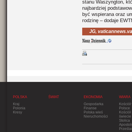
stanu Waszyngton, któr
najbardziej podstawow
być wspierana oraz um
rodzinę – dodaje EWT
JG, vaticannews.v
POLSKA
ŚWIAT
EKONOMIA
WIARA
Kraj
Gospodarka
Kościół
Polonia
Finanse
Polsce
Kresy
Polska wieś
Kościół
Nieruchomości
świecie
Stolica
Apostol
Prześla