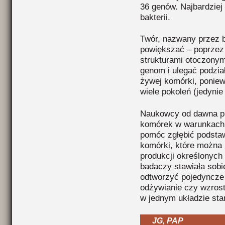
36 genów. Najbardziej
bakterii.
Twór, nazwany przez b
powiększać – poprzez 
strukturami otoczonym
genom i ulegać podzia
żywej komórki, poniewa
wiele pokoleń (jedynie
Naukowcy od dawna pr
komórek w warunkach l
pomóc zgłębić podstaw
komórki, które można 
produkcji określonyc
badaczy stawiała sobi
odtworzyć pojedyncze 
odżywianie czy wzrost.
w jednym układzie st
JG, PAP