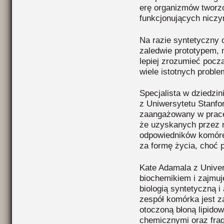
erę organizmów tworz
funkcjonujących nicz
Na razie syntetyczny 
zaledwie prototypem
lepiej zrozumieć pocz
wiele istotnych proble
Specjalista w dziedzini
z Uniwersytetu Stanfo
zaangażowany w prace
że uzyskanych przez
odpowiedników komóre
za formę życia, choć 
Kate Adamala z Univer
biochemikiem i zajmuj
biologią syntetyczną i
zespół komórka jest z
otoczoną błoną lipido
chemicznymi oraz fra