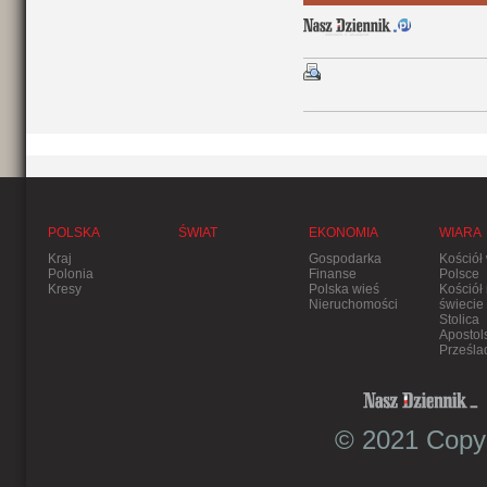
POLSKA
ŚWIAT
EKONOMIA
WIARA
Kraj
Gospodarka
Kościół
Polonia
Finanse
Polsce
Kresy
Polska wieś
Kościół
Nieruchomości
świecie
Stolica
Apostol
Prześla
© 2021 Copyr