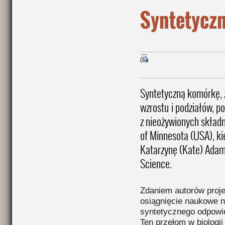
Syntetycz
Syntetyczną komórkę, z
wzrostu i podziałów, p
z nieożywionych skład
of Minnesota (USA), k
Katarzynę (Kate) Adam
Science.
Zdaniem autorów projek
osiągnięcie naukowe n
syntetycznego odpowi
Ten przełom w biologi