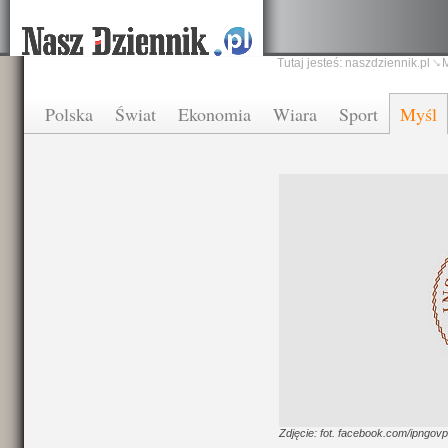
Tutaj jesteś:
naszdziennik.pl
Polska
Świat
Ekonomia
Wiara
Sport
Myśl
Zdjęcie: fot. facebook.com/ipngovpl