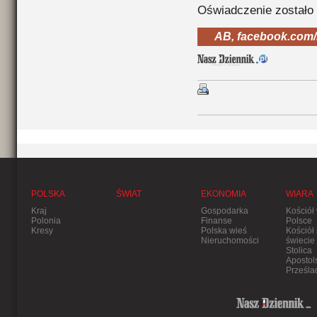
Oświadczenie zostało 
AB, facebook.com/
POLSKA
ŚWIAT
EKONOMIA
WIARA
Kraj
Gospodarka
Kościół
Polonia
Finanse
Polsce
Kresy
Polska wieś
Kościół
Nieruchomości
świecie
Stolica
Apostol
Prześla