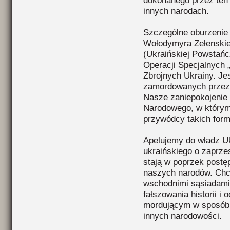
dokonanego przez ten 
innych narodach.
Szczególne oburzenie 
Wołodymyra Zełenskie
(Ukraińskiej Powstań
Operacji Specjalnych „
Zbrojnych Ukrainy. Jes
zamordowanych przez U
Nasze zaniepokojenie 
Narodowego, w którym
przywódcy takich form
Apelujemy do władz Uk
ukraińskiego o zaprzes
stają w poprzek postę
naszych narodów. Chc
wschodnimi sąsiadami
fałszowania historii i
mordującym w sposób o
innych narodowości.