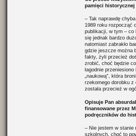
pamięci historycznej
– Tak naprawdę chyba
1989 roku rozpocząć 
publikacji, w tym – c
się jednak bardzo dużo
natomiast zabrakło bad
gdzie jeszcze można b
fakty, żyli przecież do
zrobić, choć będzie co
łagodnie przeniesiono 
„naukową”, która bron
rzekomego dorobku z 
została przecież w o
Opisuje Pan absurda
finansowane przez ME
podręczników do hist
– Nie jestem w stanie
szkolnych, choć to po