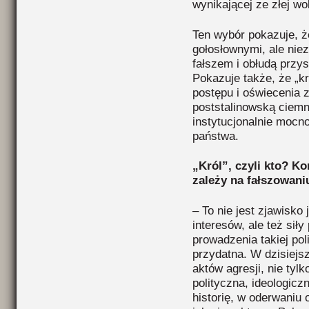
wynikającej ze złej wo
Ten wybór pokazuje, ż
gołosłownymi, ale nie
fałszem i obłudą przy
Pokazuje także, że „k
postępu i oświecenia z
poststalinowską ciemn
instytucjonalnie mocn
państwa.
„Król”, czyli kto? K
zależy na fałszowaniu
– To nie jest zjawisk
interesów, ale też siły
prowadzenia takiej poli
przydatna. W dzisiej
aktów agresji, nie tylk
polityczna, ideologiczn
historię, w oderwaniu o