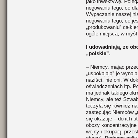
jako inwektywę. Poleg
negowaniu tego, co dl
Wypaczanie naszej hist
negowaniu tego, co jes
„produkowaniu” całki
ogóle miejsca, w myśl 
I udowadniają, że ob
„polskie”.
– Niemcy, mając przec
„uspokajają” je wynal
naziści, nie oni. W d
oświadczeniach itp. 
ma jednak takiego okr
Niemcy, ale też Szwa
toczyła się również n
zastępując Niemców „
się okazuje – do ich 
obozy koncentracyjne 
wojny i okupacji przest