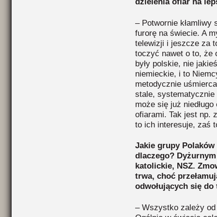
dzielenia ofiar na lep
– Potwornie kłamliwy s
furorę na świecie. A 
telewizji i jeszcze za
toczyć nawet o to, że 
były polskie, nie jakie
niemieckie, i to Niemcy
metodycznie uśmiercali
stale, systematycznie 
może się już niedługo
ofiarami. Tak jest np
to ich interesuje, zaś 
Jakie grupy Polaków 
dlaczego? Dyżurnym 
katolickie, NSZ. Zmo
trwa, choć przełamuj
odwołujących się do t
– Wszystko zależy od t