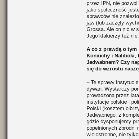
przez IPN, nie pozwoli
jako społeczność jest
sprawców nie znalezio
jaw (lub zaczęły wych
Grossa. Ale on nic w s
Jego klakierzy też nie.
A co z prawdą o tym 
Koniuchy i Naliboki, 
Jedwabnem? Czy nagł
się do wzrostu nasze
– Te sprawy instytucj
dywan. Wystarczy po
prowadzoną przez lata
instytucje polskie i p
Polski (kosztem olbrz
Jedwabnego, z komple
gdzie dysponujemy pr
popełnionych zbrodni 
wielostronne, nie tyl