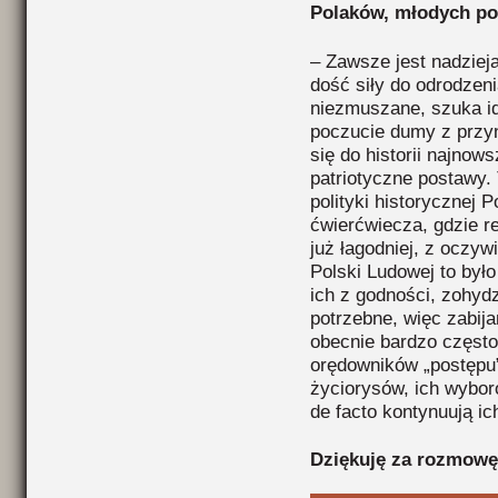
Polaków, młodych po
– Zawsze jest nadzieja
dość siły do odrodzeni
niezmuszane, szuka id
poczucie dumy z przyn
się do historii najnow
patriotyczne postawy. 
polityki historycznej 
ćwierćwiecza, gdzie r
już łagodniej, z oczy
Polski Ludowej to było
ich z godności, zohydz
potrzebne, więc zabija
obecnie bardzo często 
orędowników „postępu” 
życiorysów, ich wyboró
de facto kontynuują ic
Dziękuję za rozmowę