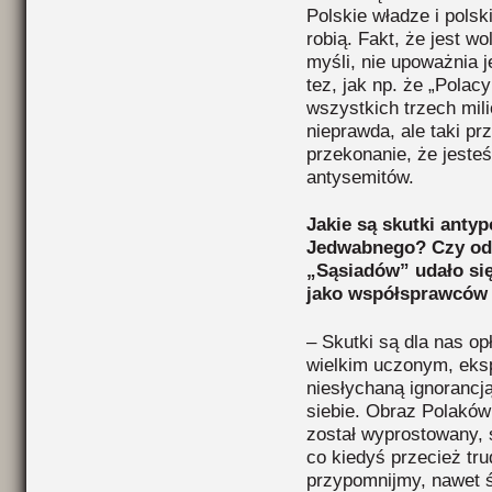
Polskie władze i polsk
robią. Fakt, że jest 
myśli, nie upoważnia j
tez, jak np. że „Polac
wszystkich trzech mil
nieprawda, ale taki pr
przekonanie, że jest
antysemitów.
Jakie są skutki anty
Jedwabnego? Czy od
„Sąsiadów” udało si
jako współsprawców 
– Skutki są dla nas o
wielkim uczonym, eksp
niesłychaną ignorancj
siebie. Obraz Polaków
został wyprostowany, 
co kiedyś przecież tru
przypomnijmy, nawet 