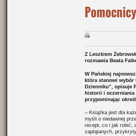
Pomocnicy 
Z Leszkiem Żebrowsk
rozmawia Beata Fal
W Pańskiej najnowsze
która stanowi wybór
Dzienniku”, opisuje 
historii i oczerniani
przypominając określ
– Książka jest dla każ
myśli o niedawnej prz
recept, co i jak robić,
zaplątanych, przykryt