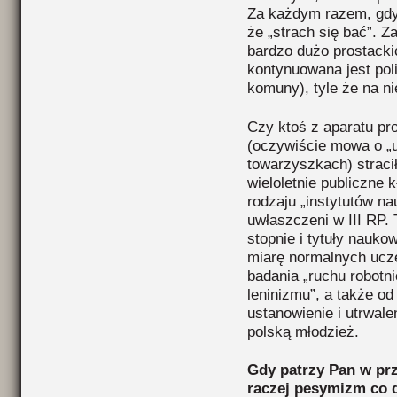
Za każdym razem, gdy 
że „strach się bać”. 
bardzo dużo prostackic
kontynuowana jest polit
komuny), tyle że na n
Czy ktoś z aparatu p
(oczywiście mowa o „u
towarzyszkach) strac
wieloletnie publiczne
rodzaju „instytutów na
uwłaszczeni w III RP.
stopnie i tytuły nauko
miarę normalnych uczel
badania „ruchu robotn
leninizmu”, a także od
ustanowienie i utrwal
polską młodzież.
Gdy patrzy Pan w prz
raczej pesymizm co 