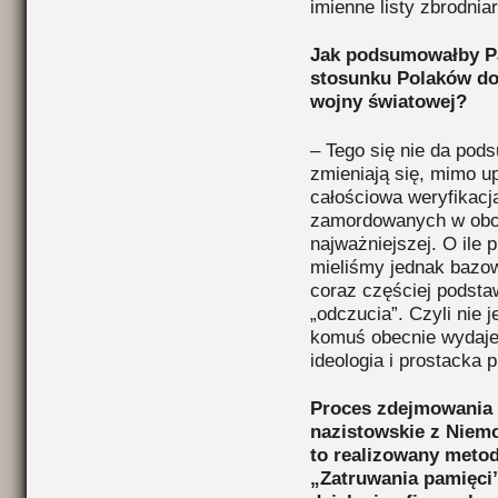
imienne listy zbrodniar
Jak podsumowałby Pa
stosunku Polaków do 
wojny światowej?
– Tego się nie da pod
zmieniają się, mimo u
całościowa weryfikacj
zamordowanych w obo
najważniejszej. O ile 
mieliśmy jednak bazow
coraz częściej podsta
„odczucia”. Czyli nie j
komuś obecnie wydaje. 
ideologia i prostacka 
Proces zdejmowania 
nazistowskie z Niemc
to realizowany metod
„Zatruwania pamięci