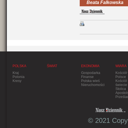
Beata Falkowska
POLSKA
ŚWIAT
EKONOMIA
WIARA
Kraj
Gospodarka
Kościół
Polonia
Finanse
Polsce
Kresy
Polska wieś
Kościół
Nieruchomości
świecie
Stolica
Apostol
Prześla
© 2021 Copyr