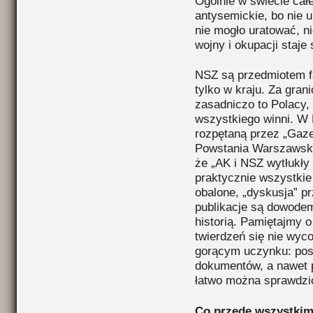
Ogólnie w świecie cał
antysemickie, bo nie 
nie mogło uratować, ni
wojny i okupacji staje
NSZ są przedmiotem fa
tylko w kraju. Za gran
zasadniczo to Polacy,
wszystkiego winni. W 
rozpętaną przez „Gaze
Powstania Warszawski
że „AK i NSZ wytłukły
praktycznie wszystkie 
obalone, „dyskusja” pr
publikacje są dowodem
historią. Pamiętajmy 
twierdzeń się nie wyco
gorącym uczynku: pos
dokumentów, a nawet p
łatwo można sprawdzi
Co przede wszystkim