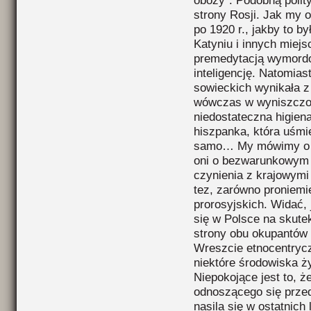
obozy”. Podobną polit
strony Rosji. Jak my o
po 1920 r., jakby to 
Katyniu i innych miejs
premedytacją wymordow
inteligencję. Natomia
sowieckich wynikała 
wówczas w wyniszczone
niedostateczna higiena
hiszpanka, która uśmier
samo… My mówimy o p
oni o bezwarunkowym 
czynienia z krajowymi
tez, zarówno proniemie
prorosyjskich. Widać,
się w Polsce na skutek
strony obu okupantów i
Wreszcie etnocentrycz
niektóre środowiska ż
Niepokojące jest to, ż
odnoszącego się przed
nasila się w ostatnich