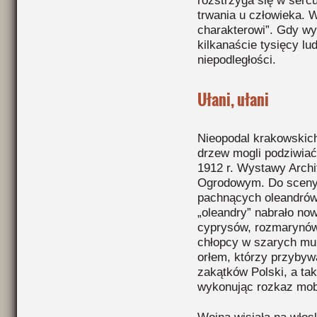
rozstrzyga się w sercu
trwania u człowieka. 
charakterowi”. Gdy wyb
kilkanaście tysięcy l
niepodległości.
Ułani, ułani
Nieopodal krakowskich
drzew mogli podziwia
1912 r. Wystawy Archi
Ogrodowym. Do sceny l
pachnących oleandrów.
„oleandry” nabrało no
cyprysów, rozmarynów 
chłopcy w szarych mu
orłem, którzy przybyw
zakątków Polski, a ta
wykonując rozkaz mob