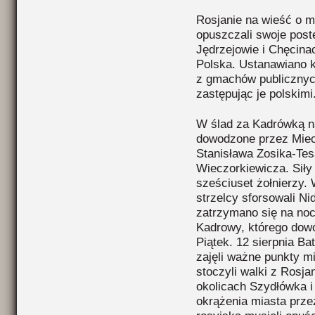
Rosjanie na wieść o m
opuszczali swoje post
Jędrzejowie i Chęcina
Polska. Ustanawiano k
z gmachów publicznyc
zastępując je polskimi
W ślad za Kadrówką n
dowodzone przez Mie
Stanisława Zosika-Te
Wieczorkiewicza. Siły 
sześciuset żołnierzy.
strzelcy sforsowali Ni
zatrzymano się na noc
Kadrowy, którego dowó
Piątek. 12 sierpnia Ba
zajęli ważne punkty mi
stoczyli walki z Rosj
okolicach Szydłówka i
okrążenia miasta prze