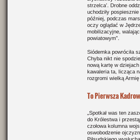
strzelca’. Drobne oddzi
uchodziły pospiesznie
później, podczas mars
oczy oglądać w Jędrze
mobilizacyjne, walają
powiatowym”.
Siódemka powróciła sz
Chyba nikt nie spodzie
nową kartę w dziejach 
kawaleria ta, licząca 
rozgromi wielką Armi
To Pierwsza Kadrow
„Spotkał was ten zaszc
do Królestwa i przestą
czołowa kolumna wojs
oswobodzenie ojczyzn
Piłsudskiego wysłucha