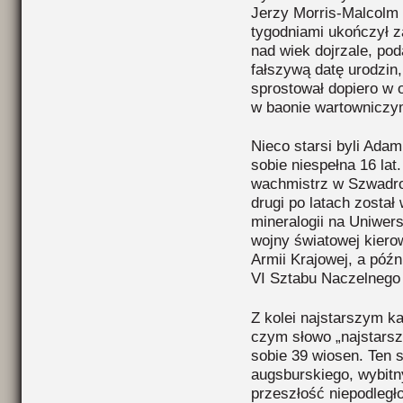
Jerzy Morris-Malcolm 
tygodniami ukończył z
nad wiek dojrzale, pod
fałszywą datę urodzin,
sprostował dopiero w 
w baonie wartowniczym
Nieco starsi byli Ada
sobie niespełna 16 lat
wachmistrz w Szwadr
drugi po latach został
mineralogii na Uniwer
wojny światowej kiero
Armii Krajowej, a póź
VI Sztabu Naczelnego
Z kolei najstarszym k
czym słowo „najstarszy
sobie 39 wiosen. Ten 
augsburskiego, wybitny
przeszłość niepodległ