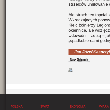
strzelców umiłowanie 
Ale strach ten topniał
Wkraczających ponown
Kielc żołnierzy Legio
okiennice, ale wdzięcz
Udowodnili, że są – ja
„spadkobiercami godnym
Jan Józef Kasprzy
POLSKA
ŚWIAT
EKONOMIA
WIARA