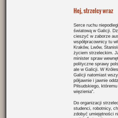
Hej, strzelcy wraz
Serce ruchu niepodleg
światową w Galicji. Dz
cieszyć w zaborze aust
współpracownicy tu wła
Kraków, Lwów, Stanisł
życiem strzeleckim. J
minister spraw wewnę
polityczne sprawy pols
ale w Galicji. W Króle
Galicji natomiast wszy
półjawnie i jawnie odd
Piłsudskiego, któremu
więzienia”.
Do organizacji strzele
studenci, robotnicy, c
zdobyć umiejętności n