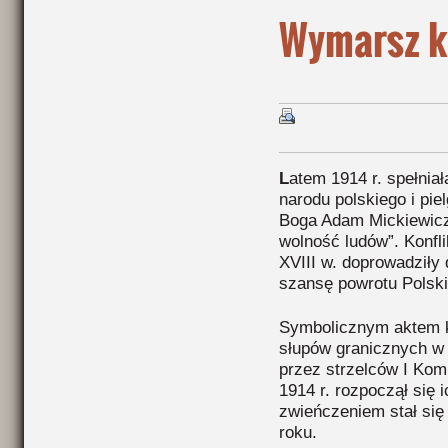
Wymarsz k
L
atem 1914 r. spełniał
narodu polskiego i pie
Boga Adam Mickiewicz
wolność ludów”. Konfl
XVIII w. doprowadziły 
szansę powrotu Polski
Symbolicznym aktem k
słupów granicznych w
przez strzelców I Kom
1914 r. rozpoczął się 
zwieńczeniem stał się 
roku.