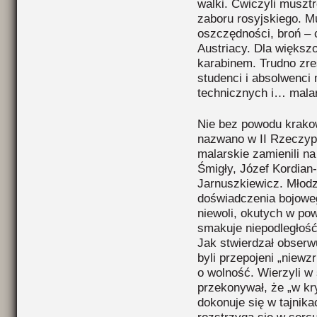
walki. Ćwiczyli musztr
zaboru rosyjskiego. M
oszczędności, broń – c
Austriacy. Dla większo
karabinem. Trudno zre
studenci i absolwenci
technicznych i… mala
Nie bez powodu krako
nazwano w II Rzeczypo
malarskie zamienili n
Śmigły, Józef Kordia
Jarnuszkiewicz. Młodz
doświadczenia bojoweg
niewoli, okutych w pow
smakuje niepodległość
Jak stwierdzał obserw
byli przepojeni „niewz
o wolność. Wierzyli w 
przekonywał, że „w kr
dokonuje się w tajnik