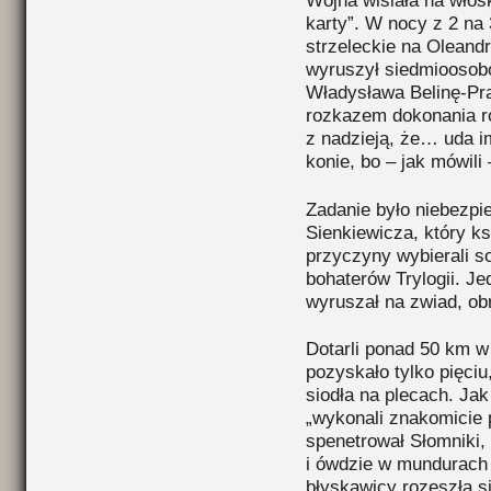
Wojna wisiała na włosk
karty”. W nocy z 2 na 
strzeleckie na Oleand
wyruszył siedmioosob
Władysława Belinę-Pr
rozkazem dokonania r
z nadzieją, że… uda 
konie, bo – jak mówili
Zadanie było niebezpi
Sienkiewicza, który ks
przyczyny wybierali s
bohaterów Trylogii. J
wyruszał na zwiad, ob
Dotarli ponad 50 km w
pozyskało tylko pięci
siodła na plecach. Ja
„wykonali znakomicie 
spenetrował Słomniki,
i ówdzie w mundurach 
błyskawicy rozeszła się