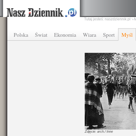
Tutaj jesteś:
naszdziennik.pl
Polska
Świat
Ekonomia
Wiara
Sport
Myśl
Zdjęcie: arch./ Inne