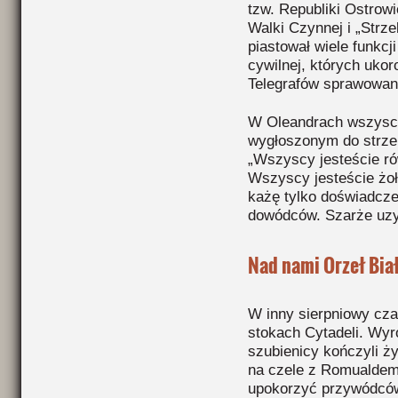
tzw. Republiki Ostrowi
Walki Czynnej i „Strz
piastował wiele funkcj
cywilnej, których ukor
Telegrafów sprawowany
W Oleandrach wszyscy
wygłoszonym do strzel
„Wszyscy jesteście ró
Wszyscy jesteście żo
każę tylko doświadcz
dowódców. Szarże uzy
Nad nami Orzeł Bia
W inny sierpniowy cza
stokach Cytadeli. Wyr
szubienicy kończyli 
na czele z Romualdem 
upokorzyć przywódców