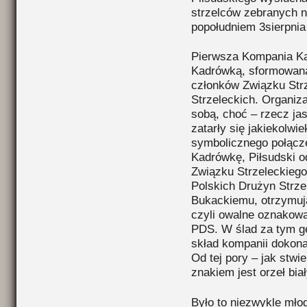
strzelców zebranych 
popołudniem 3sierpnia
Pierwsza Kompania Ka
Kadrówką, sformowana
członków Związku Strz
Strzeleckich. Organiz
sobą, choć – rzecz jas
zatarły się jakiekolwi
symbolicznego połącze
Kadrówkę, Piłsudski o
Związku Strzeleckiego
Polskich Drużyn Strze
Bukackiemu, otrzymują
czyli owalne oznakow
PDS. W ślad za tym g
skład kompanii dokona
Od tej pory – jak stw
znakiem jest orzeł biał
Było to niezwykle mło