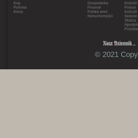
Kraj
Gospodarka
Kościół
Polonia
Finanse
Polsce
Kresy
Polska wieś
Kościół
Nieruchomości
świecie
Stolica
Apostol
Prześla
© 2021 Copyr