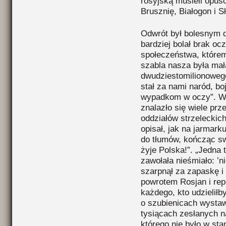
rosyjską musieli opuś
Brusznię, Białogon i S
Odwrót był bolesnym 
bardziej bolał brak o
społeczeństwa, któremu
szabla nasza była mała
dwudziestomilionowego
stał za nami naród, bo
wypadkom w oczy”. W
znalazło się wiele prz
oddziałów strzelecki
opisał, jak na jarmark
do tłumów, kończąc sw
żyje Polska!”. „Jedna 
zawołała nieśmiało: ’ni
szarpnął za zapaskę i 
powrotem Rosjan i rep
każdego, kto udzielił
o szubienicach wystaw
tysiącach zesłanych n
którego nie było w sta