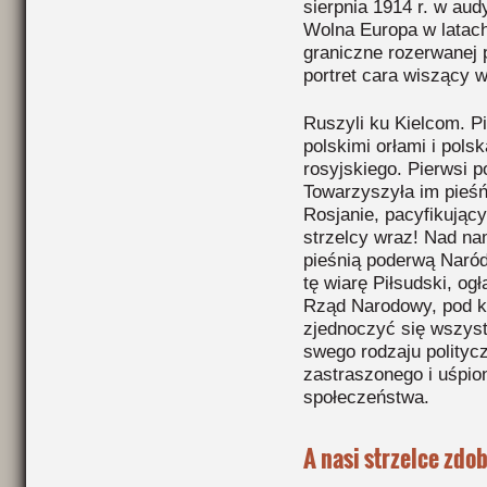
sierpnia 1914 r. w au
Wolna Europa w latach
graniczne rozerwanej 
portret cara wiszący 
Ruszyli ku Kielcom. Pi
polskimi orłami i pol
rosyjskiego. Pierwsi p
Towarzyszyła im pieśń,
Rosjanie, pacyfikując
strzelcy wraz! Nad nam
pieśnią poderwą Naró
tę wiarę Piłsudski, o
Rząd Narodowy, pod 
zjednoczyć się wszystk
swego rodzaju politycz
zastraszonego i uśpion
społeczeństwa.
A nasi strzelce zdob