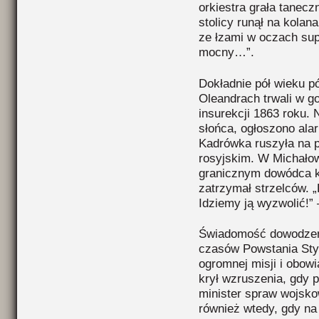
orkiestra grała tanecz
stolicy runął na kola
ze łzami w oczach sup
mocny…”.
Dokładnie pół wieku pó
Oleandrach trwali w g
insurekcji 1863 roku.
słońca, ogłoszono ala
Kadrówka ruszyła na p
rosyjskim. W Michało
granicznym dowódca k
zatrzymał strzelców. „
Idziemy ją wyzwolić!” 
Świadomość dowodzen
czasów Powstania Sty
ogromnej misji i obow
krył wzruszenia, gdy p
minister spraw wojsko
również wtedy, gdy na 