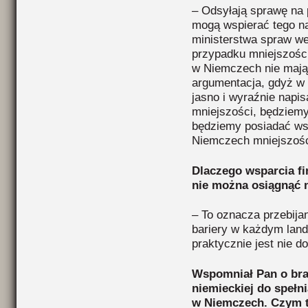
– Odsyłają sprawę na 
mogą wspierać tego n
ministerstwa spraw we
przypadku mniejszości
w Niemczech nie mają 
argumentacja, gdyż w 
jasno i wyraźnie napis
mniejszości, będziemy 
będziemy posiadać wsz
Niemczech mniejszoś
Dlaczego wsparcia f
nie można osiągnąć 
– To oznacza przebijan
bariery w każdym landz
praktycznie jest nie d
Wspomniał Pan o brak
niemieckiej do spełn
w Niemczech. Czym t