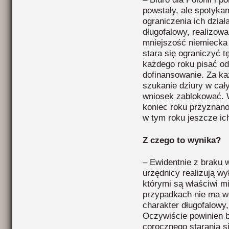
powstały, ale spotyka
ograniczenia ich działa
długofalowy, realizowa
mniejszość niemiecka 
stara się ograniczyć t
każdego roku pisać od
dofinansowanie. Za k
szukanie dziury w cał
wniosek zablokować. W
koniec roku przyznano 
w tym roku jeszcze ic
Z czego to wynika?
– Ewidentnie z braku w
urzędnicy realizują w
którymi są właściwi mi
przypadkach nie ma wol
charakter długofalowy
Oczywiście powinien b
corocznego starania s