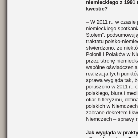
niemieckiego z 1991 
kwestie?
– W 2011 r., w czasie 
niemieckiego spotkan
Stołem”, podsumowując
traktatu polsko-niemie
stwierdzono, że niekt
Polonii i Polaków w N
przez stronę niemiec
wspólne oświadczenia 
realizacja tych punktó
sprawa wygląda tak, ż
poruszono w 2011 r., c
polskiego, biura i med
ofiar hitleryzmu, dofin
polskich w Niemczech
zabrane dekretem likw
Niemczech – sprawy ni
Jak wygląda w prakty