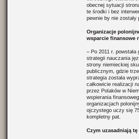
obecnej sytuacji stro
te środki i bez interw
pewnie by nie zostały
Organizacje polonijn
wsparcie finansowe n
– Po 2011 r. powstała
strategii nauczania j
strony niemieckiej sku
publicznym, gdzie trz
strategia została wyp
całkowicie realizacji 
przez Polaków w Niemc
wspierania finansoweg
organizacjach polonijn
ojczystego uczy się 75
kompletny pat.
Czym uzasadniają tę