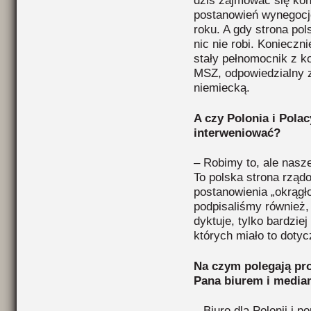
dziś zajmować się kons
postanowień wynegocj
roku. A gdy strona pol
nic nie robi. Konieczni
stały pełnomocnik z k
MSZ, odpowiedzialny 
niemiecką.
A czy Polonia i Pol
interweniować?
– Robimy to, ale nasz
To polska strona rząd
postanowienia „okrągł
podpisaliśmy również, 
dyktuje, tylko bardzie
których miało to dotyc
Na czym polegają p
Pana biurem i media
– Biuro dla Polonii i p