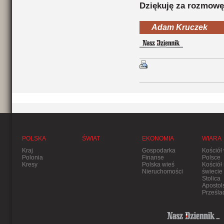
Dziękuję za rozmowę
Adam Kruczek
POLSKA
ŚWIAT
EKONOMIA
WIARA
Kraj
Gospodarka
Kościół
Polonia
Finanse
Polsce
Kresy
Polska wieś
Kościół
Nieruchomości
świecie
Stolica
Apostol
Prześla