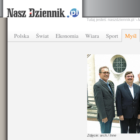
Tutaj jesteś:
naszdziennik.pl
Polska
Świat
Ekonomia
Wiara
Sport
Myśl
Zdjęcie: arch./ Inne