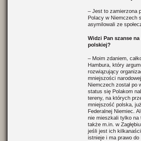
– Jest to zamierzona p
Polacy w Niemczech sz
asymilowali ze społe
Widzi Pan szanse na
polskiej?
– Moim zdaniem, całk
Hambura, który argume
rozwiązujący organizac
mniejszości narodowe
Niemczech został po w
status się Polakom na
tereny, na których pr
mniejszość polska, już
Federalnej Niemiec. Al
nie mieszkali tylko n
także m.in. w Zagłębiu
jeśli jest ich kilkanaś
istnieje i ma prawo do