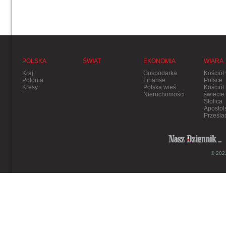
POLSKA
ŚWIAT
EKONOMIA
WIARA
Kraj
Gospodarka
Kościół
Polonia
Finanse
Polsce
Kresy
Polska wieś
Kościół
Nieruchomości
świecie
Stolica
Apostol
Prześla
© 2021