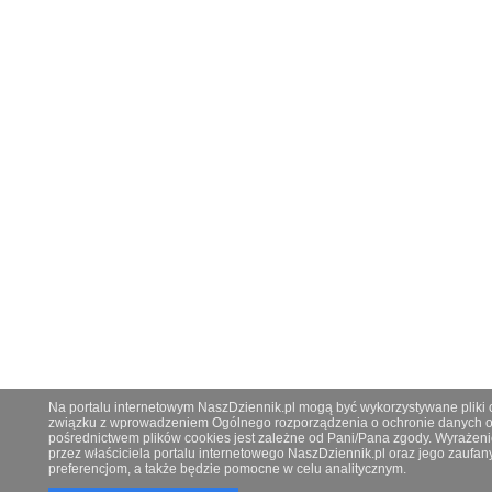
Na portalu internetowym NaszDziennik.pl mogą być wykorzystywane pliki co
związku z wprowadzeniem Ogólnego rozporządzenia o ochronie danych os
pośrednictwem plików cookies jest zależne od Pani/Pana zgody. Wyrażeni
przez właściciela portalu internetowego NaszDziennik.pl oraz jego zauf
preferencjom, a także będzie pomocne w celu analitycznym.